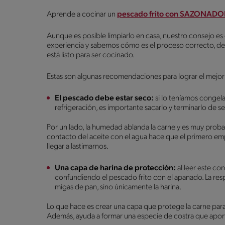
Aprende a cocinar un
pescado frito con SAZONAD
Aunque es posible limpiarlo en casa, nuestro consejo 
experiencia y sabemos cómo es el proceso correcto, de 
está listo para ser cocinado.
Estas son algunas recomendaciones para lograr el mejor
El pescado debe estar seco:
si lo teníamos congel
refrigeración, es importante sacarlo y terminarlo de 
Por un lado, la humedad ablanda la carne y es muy probabl
contacto del aceite con el agua hace que el primero empi
llegar a lastimarnos.
Una capa de harina de protección:
al leer este co
confundiendo el pescado frito con el apanado. La res
migas de pan, sino únicamente la harina.
Lo que hace es crear una capa que protege la carne para
Además, ayuda a formar una especie de costra que aporta