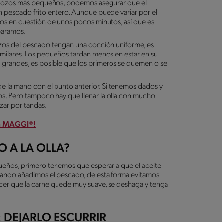
rozos más pequeños, podemos asegurar que el
 pescado frito entero. Aunque puede variar por el
istos en cuestión de unos pocos minutos, así que es
eparamos.
ozos del pescado tengan una cocción uniforme, es
milares. Los pequeños tardan menos en estar en su
s grandes, es posible que los primeros se quemen o se
de la mano con el punto anterior. Si tenemos dados y
ros. Pero tampoco hay que llenar la olla con mucho
zar por tandas.
on MAGGI®!
O A LA OLLA?
ueños, primero tenemos que esperar a que el aceite
uando añadimos el pescado, de esta forma evitamos
cer que la carne quede muy suave, se deshaga y tenga
: DEJARLO ESCURRIR