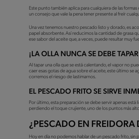
Este punto también aplica para cualquiera de las formas 
un consejo que vale la pena tener presente al freír cualq
Una vez tenemos nuestro pescado listo y dorado, es acon
papel absorbente. Así reducimos la cantidad de grasa qu
ese sabor del aceite que, a veces, puede resultar muy fu
¡LA OLLA NUNCA SE DEBE TAPAR
Al tapar una olla que se está calentando, el vapor no pu
caer esas gotas de agua sobre el aceite, este último se ag
corremos el riesgo de lastimarnos.
EL PESCADO FRITO SE SIRVE I
Por último, esta preparación se debe servir apenas está li
perdiendo el toque crujiente, uno de los puntos más altos
¿PESCADO EN FREIDORA D
Hoy en día no podemos hablar de un pescado frito, sin pa