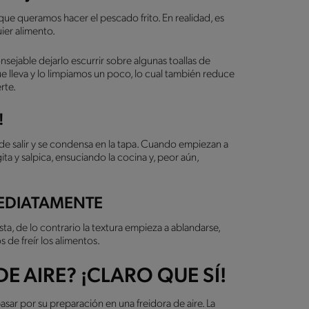
que queramos hacer el pescado frito. En realidad, es
uier alimento.
sejable dejarlo escurrir sobre algunas toallas de
e lleva y lo limpiamos un poco, lo cual también reduce
erte.
!
ede salir y se condensa en la tapa. Cuando empiezan a
ita y salpica, ensuciando la cocina y, peor aún,
NMEDIATAMENTE
sta, de lo contrario la textura empieza a ablandarse,
 de freír los alimentos.
E AIRE? ¡CLARO QUE SÍ!
sar por su preparación en una freidora de aire. La