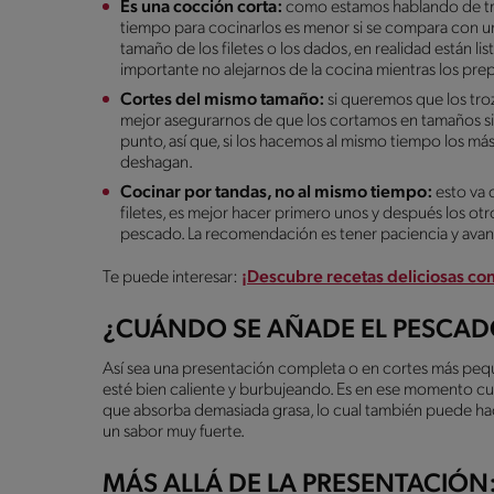
Es una cocción corta:
como estamos hablando de t
tiempo para cocinarlos es menor si se compara con un
tamaño de los filetes o los dados, en realidad están l
importante no alejarnos de la cocina mientras los pr
Cortes del mismo tamaño:
si queremos que los tr
mejor asegurarnos de que los cortamos en tamaños si
punto, así que, si los hacemos al mismo tiempo los má
deshagan.
Cocinar por tandas, no al mismo tiempo:
esto va 
filetes, es mejor hacer primero unos y después los ot
pescado. La recomendación es tener paciencia y avan
Te puede interesar:
¡Descubre recetas deliciosas c
¿CUÁNDO SE AÑADE EL PESCAD
Así sea una presentación completa o en cortes más peq
esté bien caliente y burbujeando. Es en ese momento c
que absorba demasiada grasa, lo cual también puede ha
un sabor muy fuerte.
MÁS ALLÁ DE LA PRESENTACIÓN