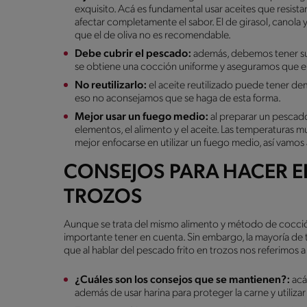
exquisito. Acá es fundamental usar aceites que resista
afectar completamente el sabor. El de girasol, canola y
que el de oliva no es recomendable.
Debe cubrir el pescado:
además, debemos tener suf
se obtiene una cocción uniforme y aseguramos que el
No reutilizarlo:
el aceite reutilizado puede tener de
eso no aconsejamos que se haga de esta forma.
Mejor usar un fuego medio:
al preparar un pescad
elementos, el alimento y el aceite. Las temperaturas m
mejor enfocarse en utilizar un fuego medio, así vamos
CONSEJOS PARA HACER E
TROZOS
Aunque se trata del mismo alimento y método de cocció
importante tener en cuenta. Sin embargo, la mayoría de t
que al hablar del pescado frito en trozos nos referimos 
¿Cuáles son los consejos que se mantienen?:
acá
además de usar harina para proteger la carne y utiliza