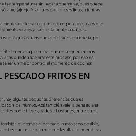
n altas temperaturas sin llegar a quemarse, pues puede
 sésamo (ajonjolí) son tres opciones válidas, mientras
iciente aceite para cubrir todo el pescado, así es que
 alimento va a estar correctamente cocinado.
masiadas grasas trans que el pescado absorbería, por
o frito tenemos que cuidar que no se quemen dos
uy altas pueden acelerar este proceso, por eso es
 a tener un mejor control al momento de cocinar.
L PESCADO FRITOS EN
n, hay algunas pequeñas diferencias que es
ips son los mismos. Acá también vale la pena aclarar
a cortes como filetes, dados o bastones, entre otros.
 también queremos el pescado lo más seco posible,
r aceites que no se quemen con las altas temperaturas.