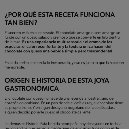
¿POR QUÉ ESTA RECETA FUNCIONA
TAN BIEN?
El secreto está en el contraste. El chocolate amargo o semiamargo se
funde con un queso salado y cremoso que se convierte en hilo dentro
de la taza.
Es una experiencia multisensorial: el aroma de las
especias, el calor reconfortante y la textura única hacen del
chocolate con queso una bebida simple pero trascendental.
En cada sorbo se mezcla lo inesperado, y eso es justo lo que la hace tan
memorable.
ORIGEN E HISTORIA DE ESTA JOYA
GASTRONÓMICA
El chocolate con queso no nace de una leyenda ancestral, sino del
corazón colombiano. En un país donde el café es rey, el chocolate tiene
su propio trono. Y en algún desayuno bogotano de hace décadas,
alguien decidió ponerle queso al chocolate caliente.
Lo demás es historia. Esta bebida acompaña hoy desayunos en toda la
región andina, y es especialmente querida en climas fríos como el de