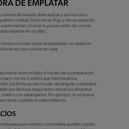
ORA DE EMPLATAR
cocinero aficionado debe aplicar y son los cinco
uilibrio, Unidad, Punto focal, Flujo y Altura, teniendo
experimentar y buscar tu propio estilo de cocinar
seas expresar en un plato.
 te hemos contado sobre el emplatado, no dudes en
a próxima vez que cocines en casa.
 importante sobre el éxito o fracaso de tu preparación,
e la mano con los 5 estilos que mencionamos
ño y la forma ya sea circular, rectangular, cuadrada e
también son factores importantes donde los alimentos
es, mate o con estampados. Por ejemplo, no es buena
pas claras o pálidas en platos blancos.
ACÍOS
omida para que nuestros comensales queden a gusto