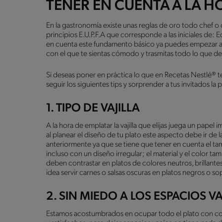
TENER EN CUENTA A LA H
En la gastronomía existe unas reglas de oro todo chef o 
principios E.U.P.F.A que corresponde a las iniciales de: Eq
en cuenta este fundamento básico ya puedes empezar a 
con el que te sientas cómodo y trasmitas todo lo que de
Si deseas poner en práctica lo que en Recetas Nestlé®
seguir los siguientes tips y sorprender a tus invitados l
1. TIPO DE VAJILLA
A la hora de emplatar la vajilla que elijas juega un papel
al planear el diseño de tu plato este aspecto debe ir d
anteriormente ya que se tiene que tener en cuenta el tama
incluso con un diseño irregular; el material y el color 
deben contrastar en platos de colores neutros, brillant
idea servir carnes o salsas oscuras en platos negros o so
2. SIN MIEDO A LOS ESPACIOS V
Estamos acostumbrados en ocupar todo el plato con c