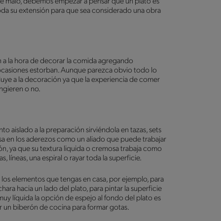
a de malo, debemos empezar a pensar que un plato es
toda su extensión para que sea considerado una obra
n a la hora de decorar la comida agregando
ocasiones estorban. Aunque parezca obvio todo lo
cluye a la decoración ya que la experiencia de comer
ngieren o no.
to aislado a la preparación sirviéndola en tazas, sets
sa en los aderezos como un aliado que puede trabajar
n, ya que su textura liquida o cremosa trabaja como
 líneas, una espiral o rayar toda la superficie.
s y los elementos que tengas en casa, por ejemplo, para
ra hacia un lado del plato, para pintar la superficie
 muy líquida la opción de espejo al fondo del plato es
ar un biberón de cocina para formar gotas.