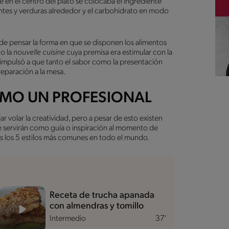
 en el centro del plato se colocaba el ingrediente
ñantes y verduras alrededor y el carbohidrato en modo
 de pensar la forma en que se disponen los alimentos
 o la
nouvelle cuisine
cuya premisa era estimular con la
 impulsó a que tanto el sabor como la presentación
eparación a la mesa.
OMO UN PROFESIONAL
r volar la creatividad, pero a pesar de esto existen
e servirán como guía o inspiración al momento de
os los 5 estilos más comunes en todo el mundo.
Receta de trucha apanada
con almendras y tomillo
Intermedio
37'