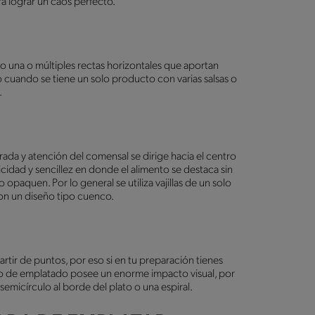
a lograr un caos perfecto.
do una o múltiples rectas horizontales que aportan
o cuando se tiene un solo producto con varias salsas o
.
rada y atención del comensal se dirige hacia el centro
licidad y sencillez en donde el alimento se destaca sin
paquen. Por lo general se utiliza vajillas de un solo
con un diseño tipo cuenco.
artir de puntos, por eso si en tu preparación tienes
po de emplatado posee un enorme impacto visual, por
emicírculo al borde del plato o una espiral.