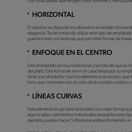
con otras piezas que tengan color, volumen y textura par
HORIZONTAL
El objetivo es disponer los alimentos en el plato forman
elegancia. Se recomienda utilizar este tipo de emplatad
guarniciones con texturas que permitan formar las líneas
ENFOQUE EN EL CENTRO
Este emplatado es muy tradicional y se trata de que la mi
del plato. Esta forma de servir se caracteriza por su simp
tener a su alrededor muchos elementos en exceso que lo o
tono que contraste con el color de la comida o platos 
LÍNEAS CURVAS
Naturalmente el ojo tiene la tendencia a crear formas a p
alguna salsa o elementos individuales pequeños este ti
ejemplo, puedes hacer 5 diminutas esferas formando un s