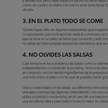
y satisfechos, pero dejar espacios vacíos no tiene nad
como un cuadro en blanco el cual no se le debe llenar 
de arte.
3. EN EL PLATO TODO SE COME
Quizás hayas visto en algunos restaurantes que exagera
componentes que no le aportan nada al comensal y en 
que se sirve en un plato se tiene que consumir y esto in
no debe ser interrumpida separando elementos que se i
4. NO OLVIDES LAS SALSAS
Casi siempre se les considera a las salsas como un elemen
independientes o cubriendo la proteína. Nunca se pien
en conjunto con los demás ingredientes de la preparació
una tinta sobre el plato con las que se pueden hacer gotas,
Usa tu creatividad con las salsas, sus diferentes textura
una salsa cremosa haz lágrimas extendiendo con una cucha
utiliza un pincel o una brocha, en el caso de una textura
una excelente idea y para reducciones lo mejor es utiliz