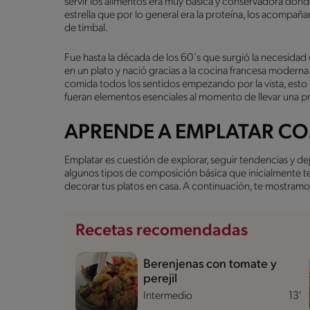
servir los alimentos era muy básica y conservadora donde
estrella que por lo general era la proteína, los acompa
de timbal.
Fue hasta la década de los 60´s que surgió la necesidad
en un plato y nació gracias a la cocina francesa moderna
comida todos los sentidos empezando por la vista, esto
fueran elementos esenciales al momento de llevar una pr
APRENDE A EMPLATAR C
Emplatar es cuestión de explorar, seguir tendencias y deja
algunos tipos de composición básica que inicialmente t
decorar tus platos en casa. A continuación, te mostram
Recetas recomendadas
Berenjenas con tomate y
perejil
Intermedio
13'