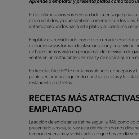
Aprende a emplatar y presenta platos como todo un
En los últimos años nos hemos dado cuenta que para com
cinco sentidos, ya que también comemos con los ojos. El 
sintamos seducidos hacia este plato y su consumo se co
Emplatar es considerado como todo un arte, en el que es 
explorar nuevas formas de plasmar sabor y creatividad en
de hacer, hemos visto en programas de televisión de gas
ventas en un restaurante o en reality de cocina que un 
En Recetas Nestlé® te contamos algunos conceptos y ti
ponlos en práctica siguiendo nuestras recetas y los plat
restaurante 5 estrellas.
RECETAS MÁS ATRACTIVAS
EMPLATADO
La acción de emplatar se define según la RAE como colo
presentarlo a mesa, tal vez esta definición no nos dice 
tampoco suena muy sofisticado a lo que hoy en día se le