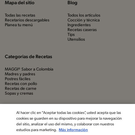
Mapa del sitio
Blog
Todas las recetas
Todos los artículos
Recetarios descargables
Cocción y técnica
Planea tu menú
Ingredientes
Recetas caseras
Tips
Utensílios
Categorias de Recetas
MAGGI® Sabor a Colombia
Madres y padres
Postres fáciles
Recetas con pollo
Recetas de carne
Sopas y cremas
Al hacer clic en “Aceptar todas las cookies”, usted acepta que las
cookies se guarden en su dispositivo para mejorar la navegación
del sitio, analizar el uso del mismo, y colaborar con nuestros
estudios para marketing.
Más información