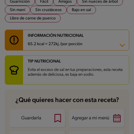
Guarnición
Fácil
Amigos
Sin nueces de árbol
Sin maní
Sin crustáceos
Bajo en sal
Libre de carne de puerco
INFORMACIÓN NUTRICIONAL
65.2 kcal = 272kj /por porción
TIP NUTRICIONAL
Carbohidratos
2.8 g
Energía
65.2 kcal
Evita el exceso de sal en tus preparaciones, esta receta
Grasas
4.5 g
además de deliciosa, es baja en sodio.
Fibra
1.2 g
Proteína
4.3 g
Grasas saturadas
2.1 g
Sodio
84 mg
Azúcares
1.2 g
¿Qué quieres hacer con esta receta?
Guardarla
Agregar a mi menú