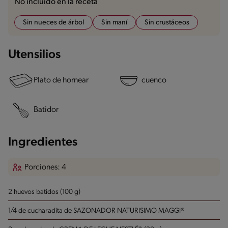
No incluido en la receta
Sin nueces de árbol
Sin maní
Sin crustáceos
Utensilios
Plato de hornear
cuenco
Batidor
Ingredientes
Porciones: 4
2 huevos batidos (100 g)
1/4 de cucharadita de SAZONADOR NATURISIMO MAGGI®