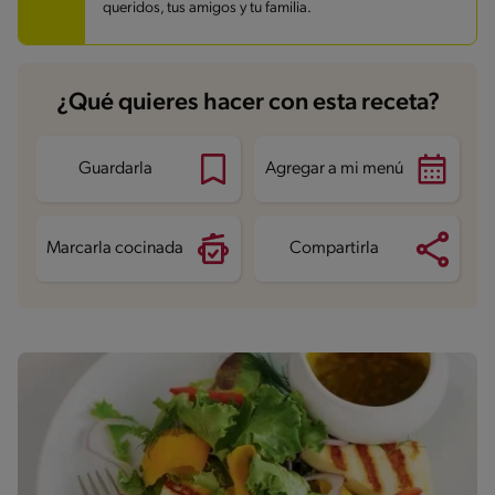
Proteína
2.2 g
queridos, tus amigos y tu familia.
Grasas saturadas
4 g
Sodio
48.1 mg
Azúcares
14.2 g
¿Qué quieres hacer con esta receta?
Guardarla
Agregar a mi menú
Marcarla cocinada
Compartirla