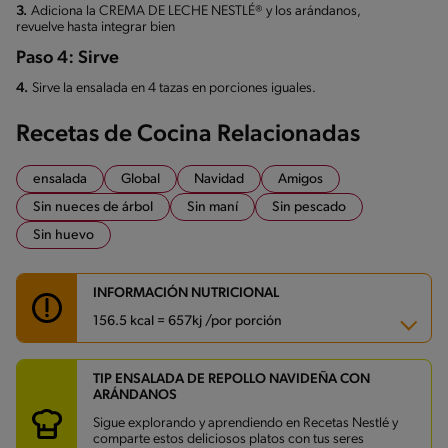
3.
Adiciona la CREMA DE LECHE NESTLÉ® y los arándanos,
revuelve hasta integrar bien
Paso 4: Sirve
4.
Sirve la ensalada en 4 tazas en porciones iguales.
Recetas de Cocina Relacionadas
ensalada
Global
Navidad
Amigos
Sin nueces de árbol
Sin maní
Sin pescado
Sin huevo
INFORMACIÓN NUTRICIONAL
156.5 kcal = 657kj /por porción
TIP ENSALADA DE REPOLLO NAVIDEÑA CON
Carbohidratos
21.4 g
ARÁNDANOS
Energía
156.5 kcal
Grasas
7.2 g
Sigue explorando y aprendiendo en Recetas Nestlé y
Fibra
5.7 g
comparte estos deliciosos platos con tus seres