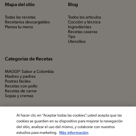
Mapa del sitio
Blog
Todas las recetas
Todos los artículos
Recetarios descargables
Cocción y técnica
Planea tu menú
Ingredientes
Recetas caseras
Tips
Utensílios
Categorias de Recetas
MAGGI® Sabor a Colombia
Madres y padres
Postres fáciles
Recetas con pollo
Recetas de carne
Sopas y cremas
Al hacer clic en “Aceptar todas las cookies”, usted acepta que las
cookies se guarden en su dispositivo para mejorar la navegación
del sitio, analizar el uso del mismo, y colaborar con nuestros
estudios para marketing.
Más información