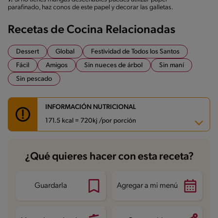
parafinado, haz conos de este papel y decorar las galletas.
Recetas de Cocina Relacionadas
Dessert
Global
Festividad de Todos los Santos
Fácil
Amigos
Sin nueces de árbol
Sin maní
Sin pescado
INFORMACIÓN NUTRICIONAL
171.5 kcal = 720kj /por porción
Carbohidratos
26.6 g
¿Qué quieres hacer con esta receta?
Energía
171.5 kcal
Grasas
6.2 g
Fibra
0.3 g
Proteína
2.8 g
Guardarla
Agregar a mi menú
Grasas saturadas
3.6 g
Sodio
15.7 mg
Azúcares
16.5 g