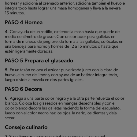
hornear y adiciona al cremado anterior, adiciona también el huevo e
integra todo hasta lograr una masa homogénea y lleva a la nevera
15 minutos.
PASO 4 Hornea
4.
Con ayuda de un rodillo, extiende la masa hasta que quede de
medio centímetro de grosor. Con un cortador para galletas en
forma de muñeco de jengibre, da forma a las galletas, colócalas en
una bandeja para horno y hornea de 12 a 15 minutos o hasta que
estén ligeramente doradas.
PASO 5 Prepara el glaseado
5.
En un tazón coloca el azúcar pulverizada junto con la clara de
huevo, el zumo de limón y con ayuda de un batidor integra todo,
luego divide la mezcla en dos partes iguales.
PASO 6 Decora
6.
Agrega a una parte color negro y a la otra parte refuerza el color
blanco. Coloca los glaseados en mangas desechables y con el
color blanco decora las galletas haciendo la forma del esqueleto,
luego con el color negro haz los ojos, la nariz, los dientes y deja
secar.
Consejo culinario
7.
Si no tienes mangas desechables puedes utilizar papel