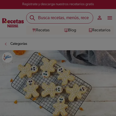
Registrate y descarga nuestros recetarios gratis
Recetas
Blog
Recetarios
Categorías