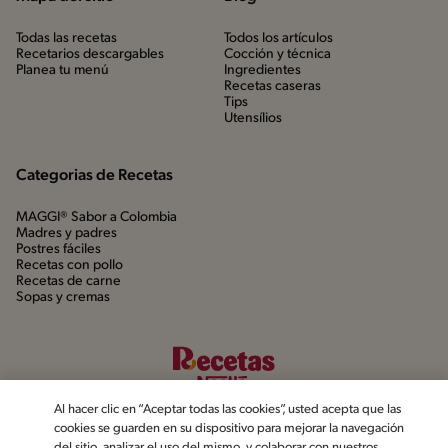
Todas las recetas
Todos los artículos
Recetarios descargables
Cocción y técnica
Planea tu menú
Ingredientes
Recetas caseras
Tips
Utensílios
Categorias de Recetas
MAGGI® Sabor a Colombia
Madres y padres
Postres fáciles
Recetas con pollo
Recetas de carne
Sopas y cremas
Al hacer clic en “Aceptar todas las cookies”, usted acepta que las
cookies se guarden en su dispositivo para mejorar la navegación
del sitio, analizar el uso del mismo, y colaborar con nuestros