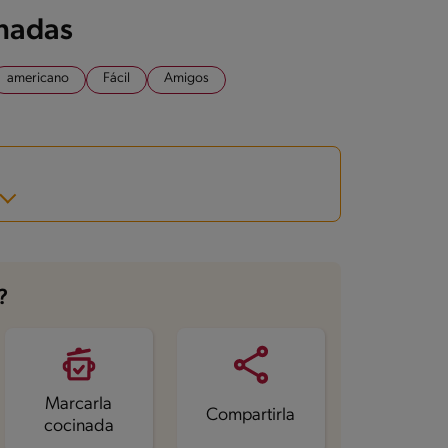
onadas
americano
Fácil
Amigos
?
Marcarla
Compartirla
cocinada