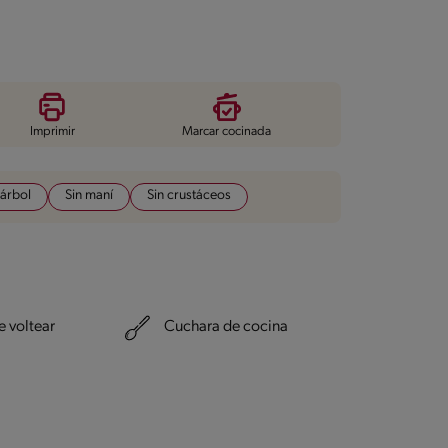
Imprimir
Marcar cocinada
 árbol
Sin maní
Sin crustáceos
 voltear
Cuchara de cocina