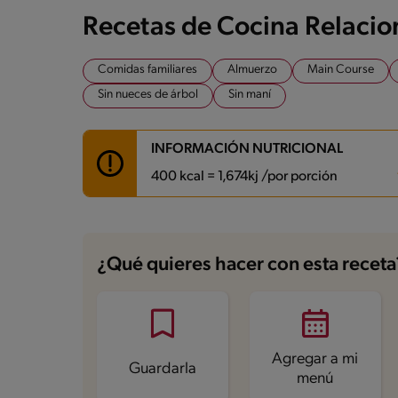
Recetas de Cocina Relaci
Comidas familiares
Almuerzo
Main Course
Sin nueces de árbol
Sin maní
INFORMACIÓN NUTRICIONAL
400 kcal = 1,674kj /por porción
Carbohidratos
18.2 g
Energía
400 kcal
¿Qué quieres hacer con esta receta
Grasas
21.5 g
Fibra
1.4 g
Proteína
33.5 g
Grasas saturadas
7.2 g
Sodio
653.8 mg
Azúcares
3 g
Agregar a mi
Guardarla
menú