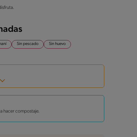
isfruta.
onadas
maní
Sin pescado
Sin huevo
ra hacer compostaje.