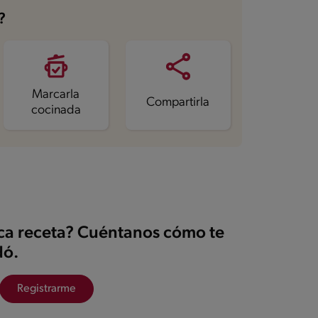
?
Marcarla
Compartirla
cocinada
ica receta? Cuéntanos cómo te
ó.
Registrarme