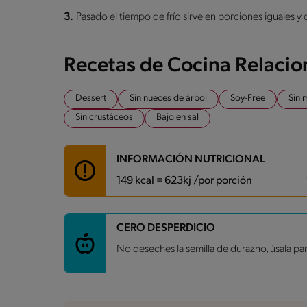
3.
Pasado el tiempo de frío sirve en porciones iguales y d
Recetas de Cocina Relaci
Dessert
Sin nueces de árbol
Soy-Free
Sin 
Sin crustáceos
Bajo en sal
INFORMACIÓN NUTRICIONAL
149 kcal = 623kj /por porción
Carbohidratos
19.4 g
CERO DESPERDICIO
Energía
149 kcal
No deseches la semilla de durazno, úsala pa
Grasas
6.4 g
Fibra
0.4 g
Proteína
3.1 g
Grasas saturadas
3.4 g
Sodio
50.8 mg