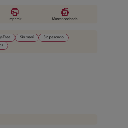
Imprimir
Marcar cocinada
y-Free
Sin maní
Sin pescado
os