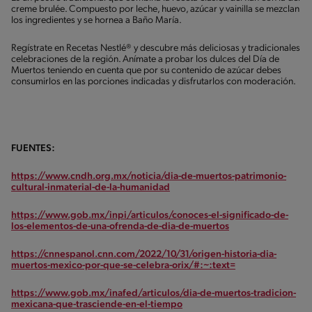
creme brulée. Compuesto por leche, huevo, azúcar y vainilla se mezclan
los ingredientes y se hornea a Baño María.
Regístrate en Recetas Nestlé® y descubre más deliciosas y tradicionales
celebraciones de la región. Anímate a probar los dulces del Día de
Muertos teniendo en cuenta que por su contenido de azúcar debes
consumirlos en las porciones indicadas y disfrutarlos con moderación.
FUENTES:
https://www.cndh.org.mx/noticia/dia-de-muertos-patrimonio-
cultural-inmaterial-de-la-humanidad
https://www.gob.mx/inpi/articulos/conoces-el-significado-de-
los-elementos-de-una-ofrenda-de-dia-de-muertos
https://cnnespanol.cnn.com/2022/10/31/origen-historia-dia-
muertos-mexico-por-que-se-celebra-orix/#:~:text=
https://www.gob.mx/inafed/articulos/dia-de-muertos-tradicion-
mexicana-que-trasciende-en-el-tiempo