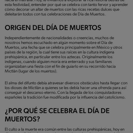
hacia el más allá. Hoy, te invitamos a explorar la rica historia detrás de
esta festividad, entender por qué se celebra con tanto fervor y aprender
cómo decorar un altar de muertos con las ricas recetas dulces que
deleitarán todos con tus celebraciones de Día de Muertos.
ORIGEN DEL DÍA DE MUERTOS
Independientemente de nacionalidades o creencias, muchos de
nosotros hemos escuchado en algún momento sobre el Día de
Muertos, una fecha que se celebra principalmente en México y otros
países de la región, la cual tiene sus raíces en la cultura indígena
prehispánica, en particular entre los aztecas. Originalmente los
indígenas, cuando alguien moría era enterrado y sus familiares
organizaban una fiesta con el fin de guiarlo en su recorrido hacia
Mictlán (lugar de los muertos).
El alma del difunto debía atravesar diversos obstáculos hasta llegar con
los dioses de Mictlán a quienes se les debía hacer una ofrenda para así
conseguir el descanso eterno. Con la llegada de los conquistadores
españoles la tradición fue modificada por la influencia del catolicismo.
¿POR QUÉ SE CELEBRA EL DÍA DE
MUERTOS?
El culto a la muerte era común entre las culturas prehispánicas, hoy en