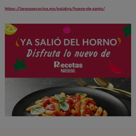
https://laroussecocina.mx/palabra/hueso-de-santo/