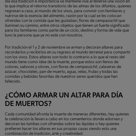
día esa tradición e importancia se mantiene viva al tenerse una visión en
la que implica el retorno transitorio de las almas de los difuntos, quienes
regresan a casa, al mundo de los vivos, para convivir con familiares y
nutrirse de la esencia del alimento, razón por la cual se les colocan
ofrendas con la comida que les gustaban, flores de cempasúchil que
iluminan su camino, entre otros objetos que tienen un fuerte significado
para los familiares como parte de un ciclo, destino y forma de vida que
tuvo la persona que ya no está con nosotros.
Por tradición el 1 y 2 de noviembre se arman y decoran altares para
recordarlos y recibirlos en su regreso al mundo terrenal para compartir
con los vivos. Estos altares son todo lo contrario a lo que el resto del
mundo tiene como idea de la muerte, porque estos son llenos de
colores, sabores y olores, con flores de cempasúchil, calaveras de
azúcar, chocolates, pan de muerto, agua, velas, frutas y todas las
comidas y bebidas favoritas de nuestros seres queridos que han
fallecido.
¿CÓMO ARMAR UN ALTAR PARA DÍA
DE MUERTOS?
Cada comunidad afronta la muerte de maneras diferentes, hay quienes
la celebración la llevan a cabo en los cementerios donde adornan y
decoran las tumbas con ofrendas sobre las lápidas o hay quienes
prefieren hacer los altares en sus propias casas siendo esto una
combinación de tradición, arte y creatividad.