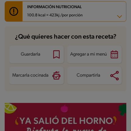
INFORMACIÓN NUTRICIONAL
100.8 kcal = 423kj /por porción
Carbohidratos
12.2 g
¿Qué quieres hacer con esta receta?
Energía
100.8 kcal
Grasas
5.6 g
Fibra
1.1 g
Proteína
1.8 g
Guardarla
Agregar a mi menú
Grasas saturadas
2 g
Sodio
41 mg
Azúcares
7.4 g
Marcarla cocinada
Compartirla