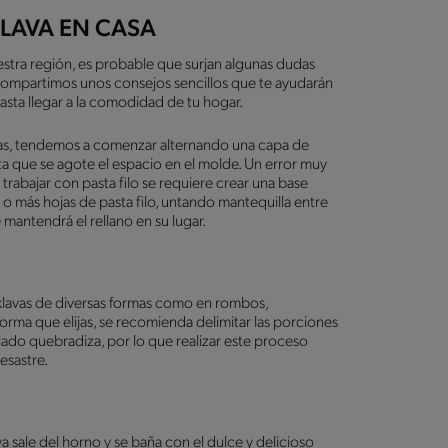
LAVA EN CASA
tra región, es probable que surjan algunas dudas
compartimos unos consejos sencillos que te ayudarán
hasta llegar a la comodidad de tu hogar.
pas, tendemos a comenzar alternando una capa de
ta que se agote el espacio en el molde. Un error muy
 trabajar con pasta filo se requiere crear una base
o o más hojas de pasta filo, untando mantequilla entre
mantendrá el rellano en su lugar.
avas de diversas formas como en rombos,
forma que elijas, se recomienda delimitar las porciones
asiado quebradiza, por lo que realizar este proceso
esastre.
 sale del horno y se baña con el dulce y delicioso