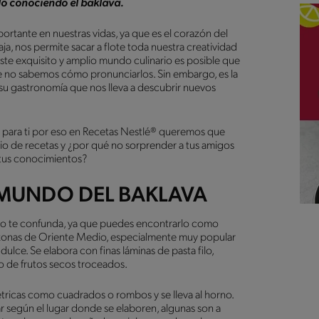
ulo conociendo el baklava.
ortante en nuestras vidas, ya que es el corazón del
, nos permite sacar a flote toda nuestra creatividad
ste exquisito y amplio mundo culinario es posible que
 no sabemos cómo pronunciarlos. Sin embargo, es la
 su gastronomía que nos lleva a descubrir nuevos
 para ti por eso en Recetas Nestlé® queremos que
orio de recetas y ¿por qué no sorprender a tus amigos
tus conocimientos?
 MUNDO DEL BAKLAVA
 no te confunda, ya que puedes encontrarlo como
as zonas de Oriente Medio, especialmente muy popular
ulce. Se elabora con finas láminas de pasta filo,
no de frutos secos troceados.
étricas como cuadrados o rombos y se lleva al horno.
ar según el lugar donde se elaboren, algunas son a