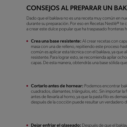
CONSEJOS AL PREPARAR UN BAK
Dado que el baklava no es una receta muy común en nues
durante su preparación. Por eso en Recetas Nestlé® te 
a crear este dulce popular que ha traspasado fronteras 
Crea una base resistente:
Al crear recetas con ca
masa con una de relleno, repitiendo este proceso has
común es aplicar esta técnica con el baklava, ya que al
resistente. Para lograr esto, se recomienda apilar och
capas. De esta manera, obtendrás una base sólida que 
Cortarlo antes de hornear:
Podemos encontrar bakl
cuadrados, diamantes, triángulos, etc. Sin importar la 
antes de llevarla al horno, ya que la pasta filo es dem
después de la cocción puede resultar un verdadero d
Dejar enfriar el glaseado:
Después de que el baklava