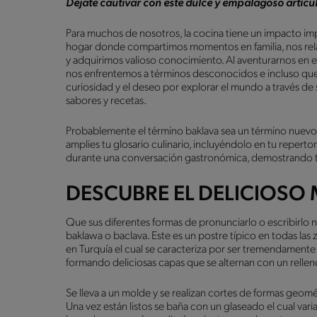
Déjate cautivar con este dulce y empalagoso artíc
Para muchos de nosotros, la cocina tiene un impacto imp
hogar donde compartimos momentos en familia, nos relaja
y adquirimos valioso conocimiento. Al aventurarnos en e
nos enfrentemos a términos desconocidos e incluso que
curiosidad y el deseo por explorar el mundo a través de
sabores y recetas.
Probablemente el término baklava sea un término nuevo
amplies tu glosario culinario, incluyéndolo en tu repert
durante una conversación gastronómica, demostrando 
DESCUBRE EL DELICIOSO
Que sus diferentes formas de pronunciarlo o escribirlo
baklawa o baclava. Este es un postre típico en todas l
en Turquía el cual se caracteriza por ser tremendamente d
formando deliciosas capas que se alternan con un relle
Se lleva a un molde y se realizan cortes de formas geom
Una vez están listos se baña con un glaseado el cual vari