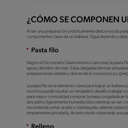
¿CÓMO SE COMPONEN U
Al ser una preparación prácticamente desconocida para
componentes clave de un baklava. Sigue leyendo y desc
Pasta filo
Según el Diccionario Gastronómico Larousse, la pasta filo 
agua y almidón de maíz. Estas delgadas láminas adquieren
preparaciones saladas y dulces de la cocina turca y gri
La pasta filo es el elemento clave para lograr un baklava
muchos puede resultar un verdadero desafío trabajar con 
para mayor comodidad comprar la masa congelada en la t
dos paños ligeramente humedecidos mientras se van crea
recomienda verter aceite o mantequilla caliente sobre to
simplemente pincelarla, de este modo obtendrás una pas
Relleno