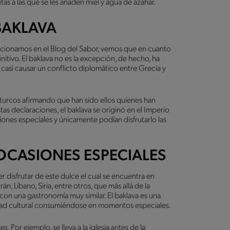
tas a las que se les añaden miel y agua de azahar.
BAKLAVA
cionamos en el Blog del Sabor, vemos que en cuanto
initivo. El baklava no es la excepción, de hecho, ha
 casi causar un conflicto diplomático entre Grecia y
 turcos afirmando que han sido ellos quienes han
as declaraciones, el baklava se originó en el Imperio
nes especiales y únicamente podían disfrutarlo las
 OCASIONES ESPECIALES
r disfrutar de este dulce el cual se encuentra en
án, Líbano, Siria, entre otros, que más allá de la
 con una gastronomía muy similar. El baklava es una
idad cultural consumiéndose en momentos especiales.
. Por ejemplo, se lleva a la iglesia antes de la