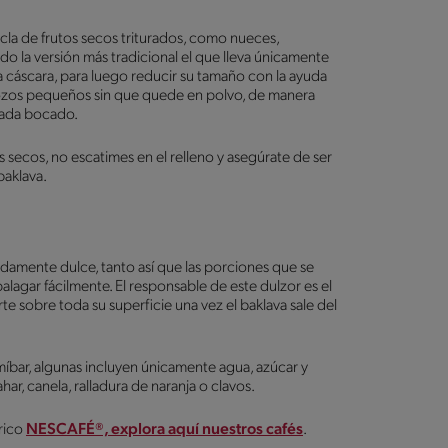
cla de frutos secos triturados, como nueces,
do la versión más tradicional el que lleva únicamente
la cáscara, para luego reducir su tamaño con la ayuda
 trozos pequeños sin que quede en polvo, de manera
n cada bocado.
 secos, no escatimes en el relleno y asegúrate de ser
 baklava.
ndamente dulce, tanto así que las porciones que se
agar fácilmente. El responsable de este dulzor es el
rte sobre toda su superficie una vez el baklava sale del
míbar, algunas incluyen únicamente agua, azúcar y
ahar, canela, ralladura de naranja o clavos.
rico
NESCAFÉ®, explora aquí nuestros cafés
.