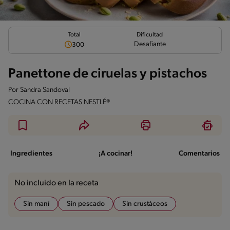
Total
Dificultad
Desafiante
300
Panettone de ciruelas y pistachos
Por
Sandra Sandoval
COCINA CON RECETAS NESTLÉ®
Ingredientes
¡A cocinar!
Comentarios
No incluido en la receta
Sin maní
Sin pescado
Sin crustáceos