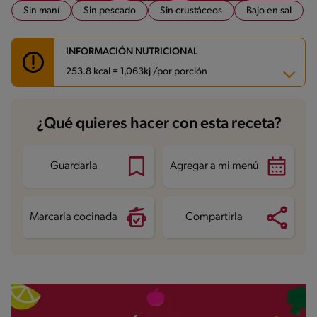
Sin maní
Sin pescado
Sin crustáceos
Bajo en sal
INFORMACIÓN NUTRICIONAL
253.8 kcal = 1,063kj /por porción
Carbohidratos
33.3 g
¿Qué quieres hacer con esta receta?
Energía
253.8 kcal
Grasas
9.9 g
Fibra
1.1 g
Proteína
6.1 g
Guardarla
Agregar a mi menú
Grasas saturadas
4.2 g
Sodio
25.1 mg
Azúcares
14.3 g
Marcarla cocinada
Compartirla