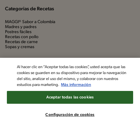
Categorias de Recetas
MAGGI® Sabor a Colombia
Madres y padres
Postres fáciles
Recetas con pollo
Recetas de carne
Sopas y cremas
Al hacer clic en “Aceptar todas las cookies”, usted acepta que las
cookies se guarden en su dispositivo para mejorar la navegación
del sitio, analizar el uso del mismo, y colaborar con nuestros
estudios para marketing.
Más información
Aceptar todas las cookies
©2022, Nestlé. Marcas registradas por Société dels Produits Nestlé,
S.A. Vevey (Suiza)
Configuración de cookies
Aviso de privacidad
Política de datos personales
Términos y condiciones
Configuración de cookies