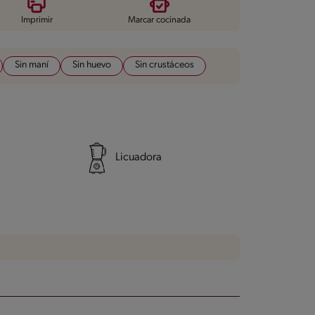
Imprimir
Marcar cocinada
Sin maní
Sin huevo
Sin crustáceos
Licuadora