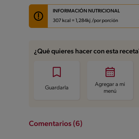
INFORMACIÓN NUTRICIONAL
307 kcal = 1,284kj /por porción
Carbohidratos
53.5 g
Energía
307 kcal
¿Qué quieres hacer con esta receta
Grasas
7.7 g
Fibra
1 g
Proteína
5 g
Grasas saturadas
0.8 g
Sodio
418.5 mg
Azúcares
1.6 g
Agregar a mi
Guardarla
menú
Comentarios (6)