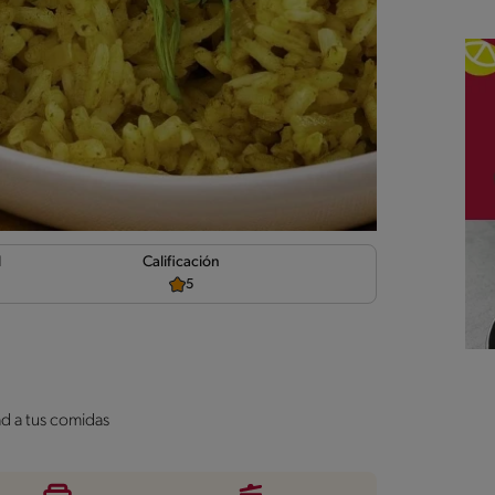
d
Calificación
5
ad a tus comidas