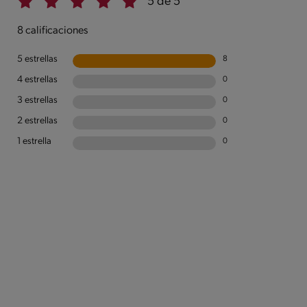
5 de 5
8 calificaciones
5 estrellas
8
4 estrellas
0
3 estrellas
0
2 estrellas
0
1 estrella
0