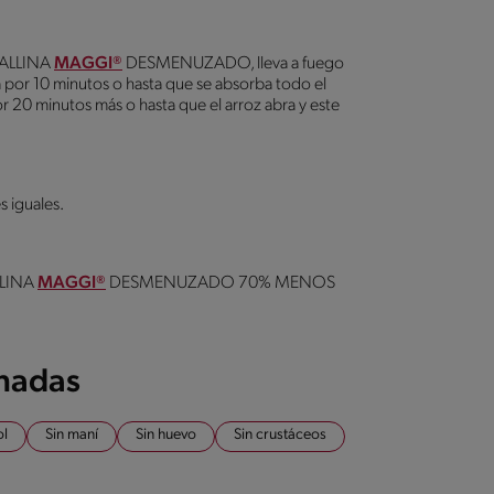
 GALLINA
MAGGI®
DESMENUZADO, lleva a fuego
a por 10 minutos o hasta que se absorba todo el
por 20 minutos más o hasta que el arroz abra y este
s iguales.
LLINA
MAGGI®
DESMENUZADO 70% MENOS
onadas
ol
Sin maní
Sin huevo
Sin crustáceos