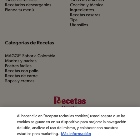
Todas las recetas
Todos los artículos
Recetarios descargables
Cocción y técnica
Planea tu menú
Ingredientes
Recetas caseras
Tips
Utensílios
Categorias de Recetas
MAGGI® Sabor a Colombia
Madres y padres
Postres fáciles
Recetas con pollo
Recetas de carne
Sopas y cremas
Al hacer clic en “Aceptar todas las cookies”, usted acepta que las
cookies se guarden en su dispositivo para mejorar la navegación
del sitio, analizar el uso del mismo, y colaborar con nuestros
estudios para marketing.
Más información
©2022, Nestlé. Marcas registradas por Société dels Produits Nestlé,