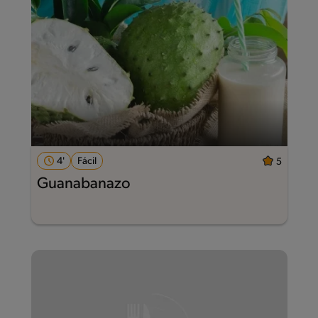
4'
Fácil
5
Guanabanazo