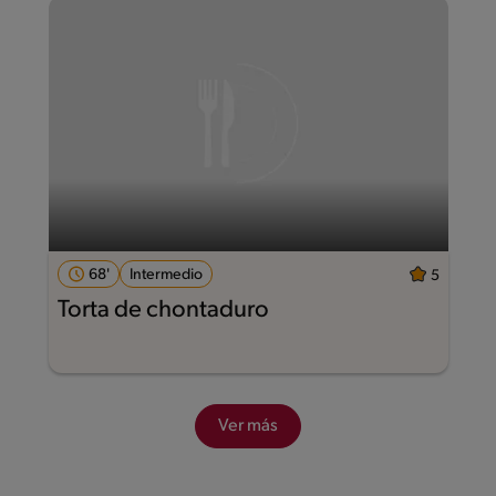
68'
Intermedio
5
Torta de chontaduro
Ver más