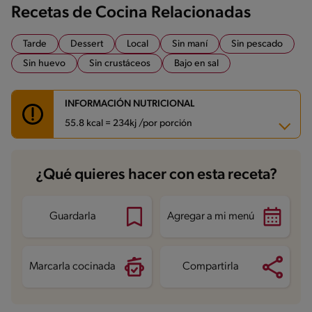
Recetas de Cocina Relacionadas
Tarde
Dessert
Local
Sin maní
Sin pescado
Sin huevo
Sin crustáceos
Bajo en sal
INFORMACIÓN NUTRICIONAL
55.8 kcal = 234kj /por porción
Carbohidratos
7.7 g
¿Qué quieres hacer con esta receta?
Energía
55.8 kcal
Grasas
1.2 g
Fibra
0.3 g
Proteína
1 g
Guardarla
Agregar a mi menú
Grasas saturadas
0 g
Sodio
71.8 mg
Azúcares
4.5 g
Marcarla cocinada
Compartirla