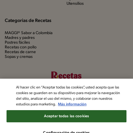
Utensílios
Categorias de Recetas
MAGGI® Sabor a Colombia
Madres y padres
Postres fáciles
Recetas con pollo
Recetas de carne
Sopas y cremas
Al hacer clic en “Aceptar todas las cookies”, usted acepta que las
cookies se guarden en su dispositivo para mejorar la navegación
del sitio, analizar el uso del mismo, y colaborar con nuestros
estudios para marketing.
Más información
©2022, Nestlé. Marcas registradas por Société dels Produits Nestlé,
S.A. Vevey (Suiza)
Aceptar todas las cookies
Aviso de privacidad
Política de datos personales
Términos y condiciones
Configuración de cookies
Configuración de cookies