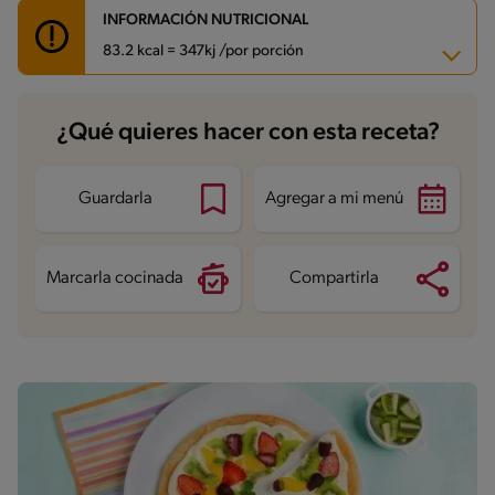
INFORMACIÓN NUTRICIONAL
83.2 kcal = 347kj /por porción
Carbohidratos
9.2 g
¿Qué quieres hacer con esta receta?
Energía
83.2 kcal
Grasas
3.5 g
Fibra
0.4 g
Proteína
3.4 g
Guardarla
Agregar a mi menú
Grasas saturadas
1.9 g
Sodio
26.6 mg
Azúcares
8.6 g
Marcarla cocinada
Compartirla