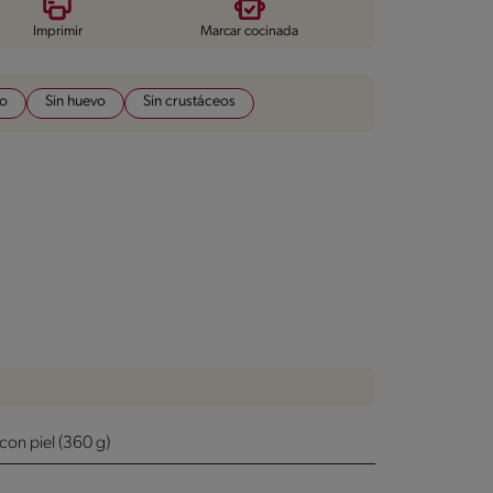
Imprimir
Marcar cocinada
do
Sin huevo
Sin crustáceos
con piel (360 g)