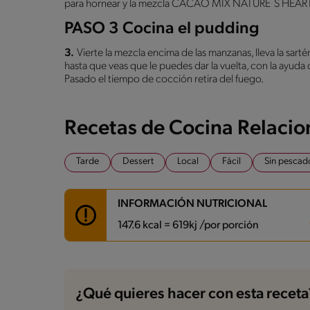
para hornear y la mezcla CACAO MIX NATURE´S HEART®,
PASO 3 Cocina el pudding
3.
Vierte la mezcla encima de las manzanas, lleva la sart
hasta que veas que le puedes dar la vuelta, con la ayuda
Pasado el tiempo de cocción retira del fuego.
Recetas de Cocina Relaci
Tarde
Dessert
Local
Fácil
Sin pescad
INFORMACIÓN NUTRICIONAL
147.6 kcal = 619kj /por porción
Carbohidratos
16.4 g
Energía
147.6 kcal
¿Qué quieres hacer con esta receta
Grasas
7.9 g