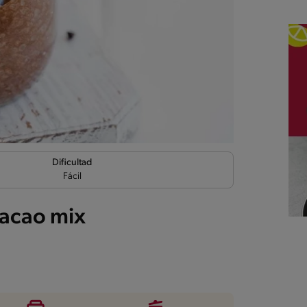
Dificultad
Fácil
cacao mix