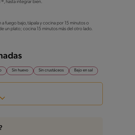
 hasta integrar bien.
én a fuego bajo, tápala y cocina por 15 minutos o
 de un plato; cocina 15 minutos más del otro lado.
onadas
o
Sin huevo
Sin crustáceos
Bajo en sal
?