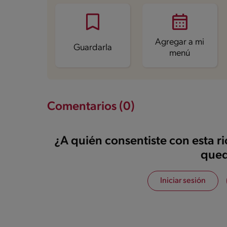
Fibra
2.5 g
Proteína
3.7 g
Grasas saturadas
0.9 g
Sodio
39.2 mg
Azúcares
3.9 g
Agregar a mi
Guardarla
menú
Comentarios (0)
¿A quién consentiste con esta r
qued
Iniciar sesión