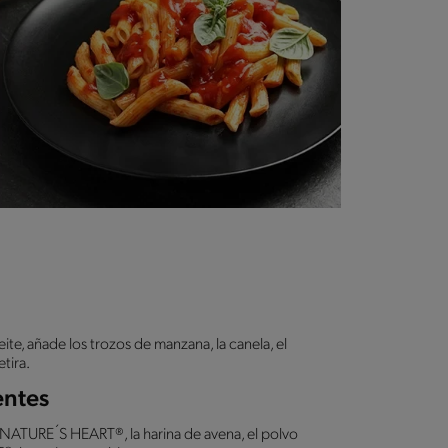
eite, añade los trozos de manzana, la canela, el
tira.
entes
ATURE´S HEART®, la harina de avena, el polvo