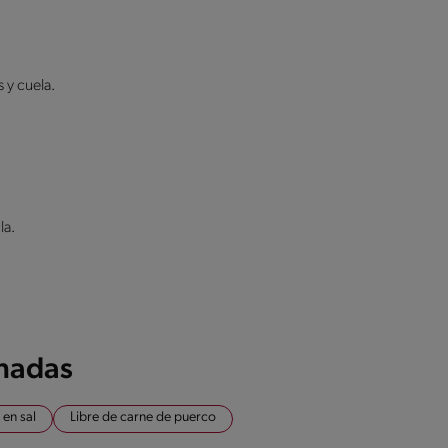
 y cuela.
la.
onadas
 en sal
Libre de carne de puerco