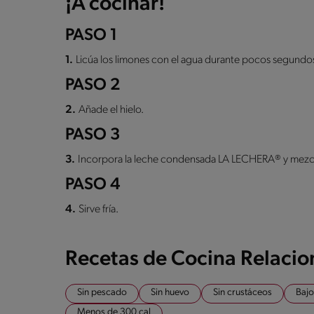
¡A cocinar!
PASO 1
1.
Licúa los limones con el agua durante pocos segundos
PASO 2
2.
Añade el hielo.
PASO 3
3.
Incorpora la leche condensada LA LECHERA® y mezc
PASO 4
4.
Sirve fría.
Recetas de Cocina Relaci
Sin pescado
Sin huevo
Sin crustáceos
Bajo
Menos de 300 cal