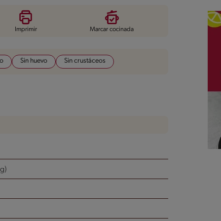
Imprimir
Marcar cocinada
do
Sin huevo
Sin crustáceos
g)