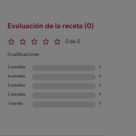
Evaluación de la receta (0)
0 de 5
0 calificaciones
5 estrellas
0
4 estrellas
0
3 estrellas
0
2 estrellas
0
1 estrella
0