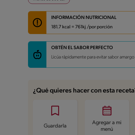
INFORMACIÓN NUTRICIONAL
181.7 kcal = 761kj /por porción
Carbohidratos
38.8 g
OBTÉN EL SABOR PERFECTO
Energía
181.7 kcal
Licúa rápidamente para evitar sabor amargo
Grasas
2.5 g
Fibra
0.8 g
Proteína
3.1 g
Grasas saturadas
1.2 g
Sodio
52.7 mg
Azúcares
36.8 g
¿Qué quieres hacer con esta receta
Agregar a mi
Guardarla
menú