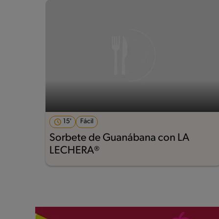
15'
Fácil
Sorbete de Guanábana con LA
LECHERA®