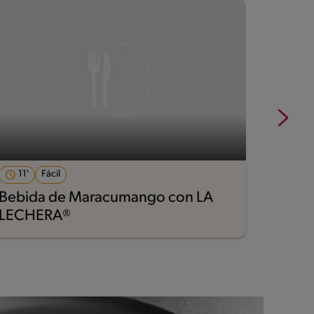
11'
Fácil
11'
Bebida de Maracumango con LA
Piña
LECHERA®