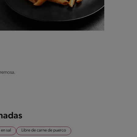
cremosa.
onadas
 en sal
Libre de carne de puerco