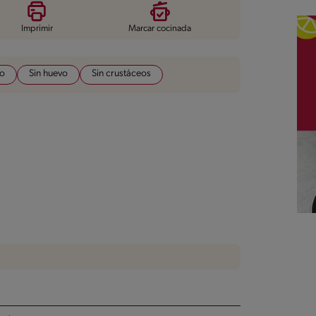
Imprimir
Marcar cocinada
do
Sin huevo
Sin crustáceos