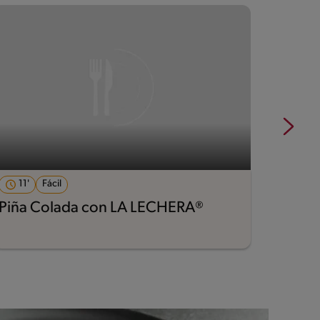
11'
Fácil
14'
Piña Colada con LA LECHERA®
Café