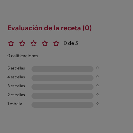
Evaluación de la receta (0)
0 de 5
0 calificaciones
5 estrellas
0
4 estrellas
0
3 estrellas
0
2 estrellas
0
1 estrella
0