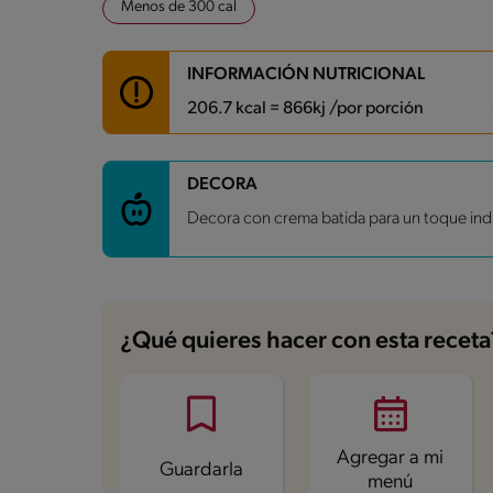
Menos de 300 cal
INFORMACIÓN NUTRICIONAL
206.7 kcal = 866kj /por porción
Carbohidratos
42 g
DECORA
Energía
206.7 kcal
Decora con crema batida para un toque ind
Grasas
2.6 g
Fibra
0.8 g
Proteína
5.1 g
Grasas saturadas
1.2 g
Sodio
78.4 mg
Azúcares
40.5 g
¿Qué quieres hacer con esta receta
Agregar a mi
Guardarla
menú