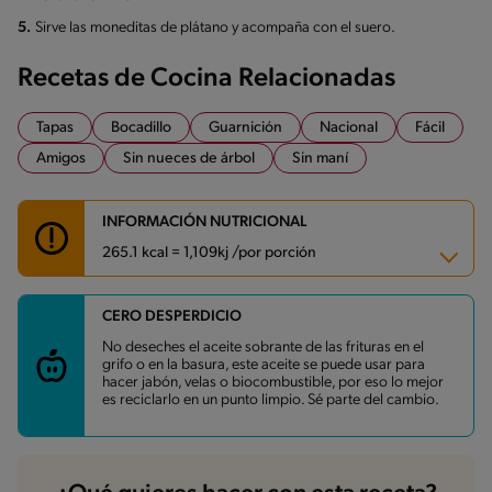
5.
Sirve las moneditas de plátano y acompaña con el suero.
Recetas de Cocina Relacionadas
Tapas
Bocadillo
Guarnición
Nacional
Fácil
Amigos
Sin nueces de árbol
Sin maní
INFORMACIÓN NUTRICIONAL
265.1 kcal = 1,109kj /por porción
CERO DESPERDICIO
Carbohidratos
29 g
Energía
265.1 kcal
No deseches el aceite sobrante de las frituras en el
Grasas
17.2 g
grifo o en la basura, este aceite se puede usar para
Fibra
2.1 g
hacer jabón, velas o biocombustible, por eso lo mejor
Proteína
1.6 g
es reciclarlo en un punto limpio. Sé parte del cambio.
Grasas saturadas
4.2 g
Sodio
151 mg
Azúcares
13.5 g