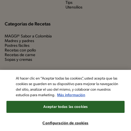
Tips
Utensílios
Categorias de Recetas
MAGGI® Sabor a Colombia
Madres y padres
Postres fáciles
Recetas con pollo
Recetas de carne
Sopas y cremas
Al hacer clic en “Aceptar todas las cookies”, usted acepta que las
cookies se guarden en su dispositivo para mejorar la navegación
del sitio, analizar el uso del mismo, y colaborar con nuestros
estudios para marketing.
Más información
Aceptar todas las cookies
©2022, Nestlé. Marcas registradas por Société dels Produits Nestlé,
S.A. Vevey (Suiza)
Configuración de cookies
Aviso de privacidad
Política de datos personales