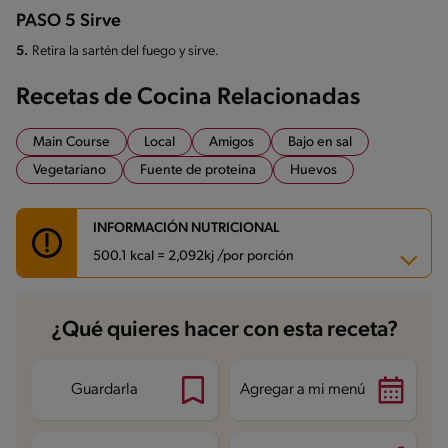
PASO 5 Sirve
5.
Retira la sartén del fuego y sirve.
Recetas de Cocina Relacionadas
Main Course
Local
Amigos
Bajo en sal
Vegetariano
Fuente de proteina
Huevos
INFORMACIÓN NUTRICIONAL
500.1 kcal = 2,092kj /por porción
Carbohidratos
65.2 g
¿Qué quieres hacer con esta receta?
Energía
500.1 kcal
Grasas
20.5 g
Fibra
4.8 g
Proteína
19 g
Guardarla
Agregar a mi menú
Grasas saturadas
7.8 g
Sodio
572.3 mg
Azúcares
40.7 g