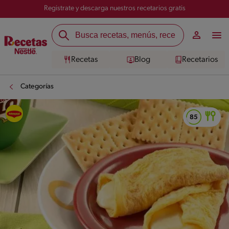
Registrate y descarga nuestros recetarios gratis
Recetas
Blog
Recetarios
Categorías