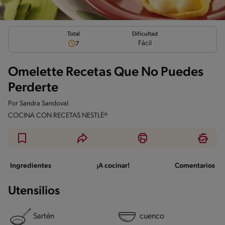
Total
Dificultad
Fácil
7
Omelette Recetas Que No Puedes
Perderte
Por
Sandra Sandoval
COCINA CON RECETAS NESTLÉ®
Ingredientes
¡A cocinar!
Comentarios
Utensilios
Sartén
cuenco