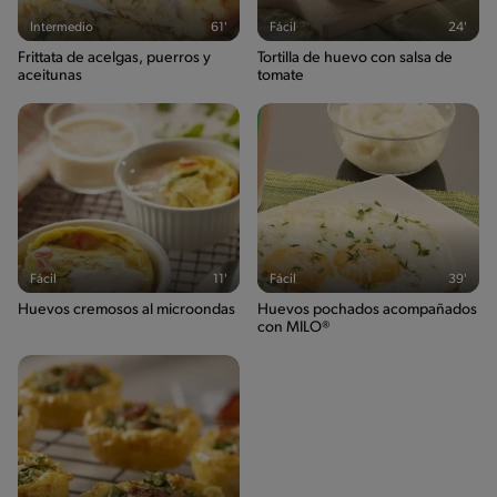
332g / 16%
Intermedio
61'
Fácil
24'
Saturedfat
Frittata de acelgas, puerros y
Tortilla de huevo con salsa de
6g / 0%
aceitunas
tomate
Azúcares
0g / %
Sodio
587g / 0%
Salt
1.4g / %
Fácil
11'
Fácil
39'
Huevos cremosos al microondas
Huevos pochados acompañados
con MILO®