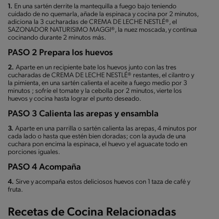
1.
En una sartén derrite la mantequilla a fuego bajo teniendo
cuidado de no quemarla, añade la espinaca y cocina por 2 minutos,
adiciona la 3 cucharadas de CREMA DE LECHE NESTLÉ®, el
SAZONADOR NATURISIMO MAGGI®, la nuez moscada, y continua
cocinando durante 2 minutos más.
PASO 2 Prepara los huevos
2.
Aparte en un recipiente bate los huevos junto con las tres
cucharadas de CREMA DE LECHE NESTLÉ® restantes, el cilantro y
la pimienta, en una sartén calienta el aceite a fuego medio por 3
minutos ; sofríe el tomate y la cebolla por 2 minutos, vierte los
huevos y cocina hasta lograr el punto deseado.
PASO 3 Calienta las arepas y ensambla
3.
Aparte en una parrilla o sartén calienta las arepas, 4 minutos por
cada lado o hasta que estén bien doradas; con la ayuda de una
cuchara pon encima la espinaca, el huevo y el aguacate todo en
porciones iguales.
PASO 4 Acompaña
4.
Sirve y acompaña estos deliciosos huevos con 1 taza de café y
fruta.
Recetas de Cocina Relacionadas