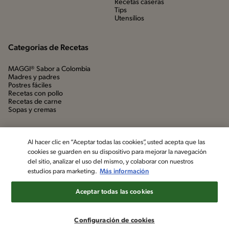
Recetas caseras
Tips
Utensílios
Categorias de Recetas
MAGGI® Sabor a Colombia
Madres y padres
Postres fáciles
Recetas con pollo
Recetas de carne
Sopas y cremas
Al hacer clic en “Aceptar todas las cookies”, usted acepta que las
cookies se guarden en su dispositivo para mejorar la navegación
del sitio, analizar el uso del mismo, y colaborar con nuestros
estudios para marketing.
Más información
Aceptar todas las cookies
©2022, Nestlé. Marcas registradas por Société dels Produits Nestlé,
S.A. Vevey (Suiza)
Configuración de cookies