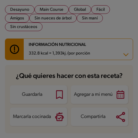
Desayuno
Main Course
Global
Fácil
Amigos
Sin nueces de árbol
Sin maní
Sin crustáceos
INFORMACIÓN NUTRICIONAL
332.8 kcal = 1,393kj /por porción
Carbohidratos
23.8 g
¿Qué quieres hacer con esta receta?
Energía
332.8 kcal
Grasas
20.4 g
Fibra
8.9 g
Proteína
15.2 g
Guardarla
Agregar a mi menú
Grasas saturadas
6.9 g
Sodio
587.7 mg
Marcarla cocinada
Compartirla