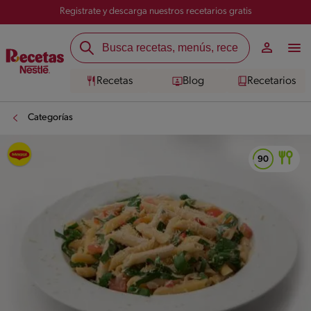
Registrate y descarga nuestros recetarios gratis
Recetas
Blog
Recetarios
Categorías