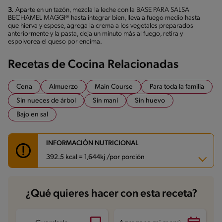
3.
Aparte en un tazón, mezcla la leche con la BASE PARA SALSA
BECHAMEL MAGGI® hasta integrar bien, lleva a fuego medio hasta
que hierva y espese, agrega la crema a los vegetales preparados
anteriormente y la pasta, deja un minuto más al fuego, retira y
espolvorea el queso por encima.
Recetas de Cocina Relacionadas
Cena
Almuerzo
Main Course
Para toda la familia
Sin nueces de árbol
Sin maní
Sin huevo
Bajo en sal
INFORMACIÓN NUTRICIONAL
392.5 kcal = 1,644kj /por porción
Carbohidratos
59.9 g
¿Qué quieres hacer con esta receta?
Energía
392.5 kcal
Grasas
8.8 g
Fibra
7.5 g
Proteína
18.1 g