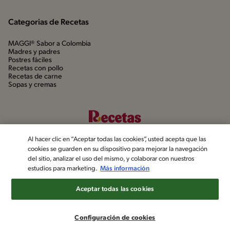
Categorias de Recetas
MAGGI® Sabor a Colombia
Madres y padres
Postres fáciles
Recetas con pollo
Recetas de carne
Sopas y cremas
Al hacer clic en “Aceptar todas las cookies”, usted acepta que las
cookies se guarden en su dispositivo para mejorar la navegación
del sitio, analizar el uso del mismo, y colaborar con nuestros
estudios para marketing.
Más información
©2022, Nestlé. Marcas registradas por Société dels Produits Nestlé,
S.A. Vevey (Suiza)
Aceptar todas las cookies
Aviso de privacidad
Política de datos personales
Términos y condiciones
Configuración de cookies
Configuración de cookies