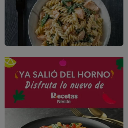
Sodio
434g / 0%
Salt
1g / %