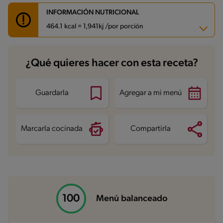
INFORMACIÓN NUTRICIONAL
464.1 kcal = 1,941kj /por porción
Carbohidratos
44.7 g
¿Qué quieres hacer con esta receta?
Energía
464.1 kcal
Grasas
14.3 g
Fibra
7.2 g
Proteína
36.8 g
Guardarla
Agregar a mi menú
Grasas saturadas
4.9 g
Sodio
434.8 mg
Azúcares
5.1 g
Marcarla cocinada
Compartirla
Menú balanceado