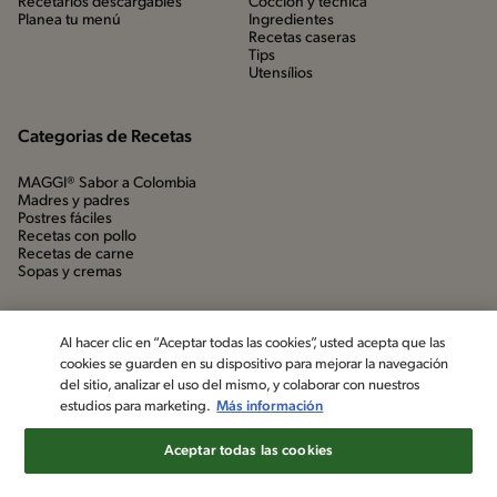
Recetarios descargables
Cocción y técnica
Planea tu menú
Ingredientes
Recetas caseras
Tips
Utensílios
Categorias de Recetas
MAGGI® Sabor a Colombia
Madres y padres
Postres fáciles
Recetas con pollo
Recetas de carne
Sopas y cremas
Al hacer clic en “Aceptar todas las cookies”, usted acepta que las
cookies se guarden en su dispositivo para mejorar la navegación
del sitio, analizar el uso del mismo, y colaborar con nuestros
estudios para marketing.
Más información
Aceptar todas las cookies
©2022, Nestlé. Marcas registradas por Société dels Produits Nestlé,
S.A. Vevey (Suiza)