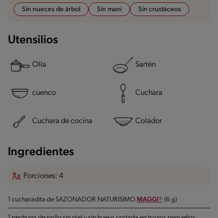
Sin nueces de árbol
Sin maní
Sin crustáceos
Utensilios
Olla
Sartén
cuenco
Cuchara
Cuchara de cocina
Colador
Ingredientes
Porciones: 4
1 cucharadita de SAZONADOR NATURISIMO
MAGGI®
(6 g)
1 pechuga de pollo sin piel y sin hueso cortada en trozos pequeños