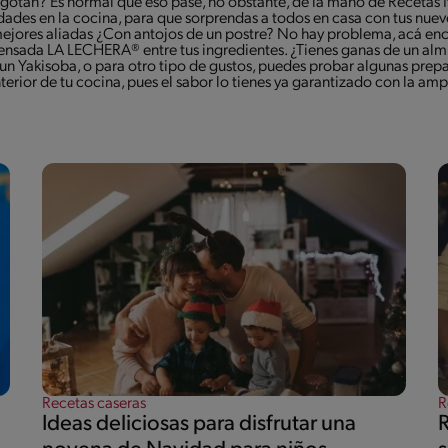
 agotan? Es normal que eso pase, no obstante, de la mano de Recetas
lidades en la cocina, para que sorprendas a todos en casa con tus nuev
s mejores aliadas ¿Con antojos de un postre? No hay problema, acá en
densada LA LECHERA® entre tus ingredientes. ¿Tienes ganas de un almu
un Yakisoba, o para otro tipo de gustos, puedes probar algunas prep
interior de tu cocina, pues el sabor lo tienes ya garantizado con la a
Recetas caseras
R
Ideas deliciosas para disfrutar una
R