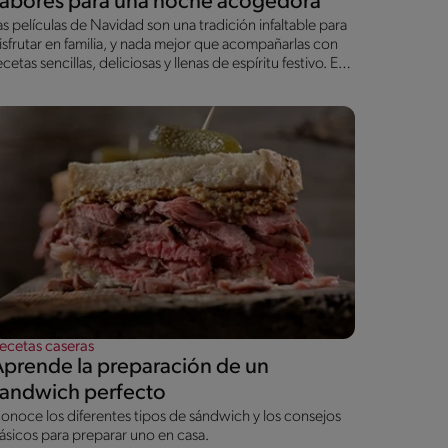
sabores para una noche acogedora
as películas de Navidad son una tradición infaltable para
isfrutar en familia, y nada mejor que acompañarlas con
ecetas sencillas, deliciosas y llenas de espíritu festivo. En
sta guía encontrarás opciones variadas y prácticas que
e ayudarán a crear el ambiente perfecto mientras ves tus
elículas favoritas de la temporada.
ecetas caseras
Aprende la preparación de un
sandwich perfecto
onoce los diferentes tipos de sándwich y los consejos
ásicos para preparar uno en casa.