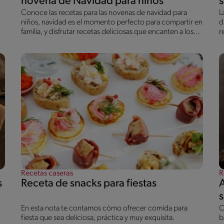
novena de Navidad para niños
Conoce las recetas para las novenas de navidad para
L
niños, navidad es el momento perfecto para compartir en
d
familia, y disfrutar recetas deliciosas que encanten a los
r
niños. En este artículo encontrarás preparaciones fáciles,
e
coloridas y divertidas que puedes hacer con ellos: desde
t
galletas decoradas y brownies en palito hasta brochetas
p
de frutas y palitos de queso. Todas están pensadas para
que los pequeños participen, se emocionen y vivan la
magia navideña mientras cocinan.
Recetas caseras
R
s
Receta de snacks para fiestas
En esta nota te contamos cómo ofrecer comida para
C
fiesta que sea deliciosa, práctica y muy exquisita.
b