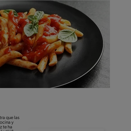
ra que las
cocina y
z te ha