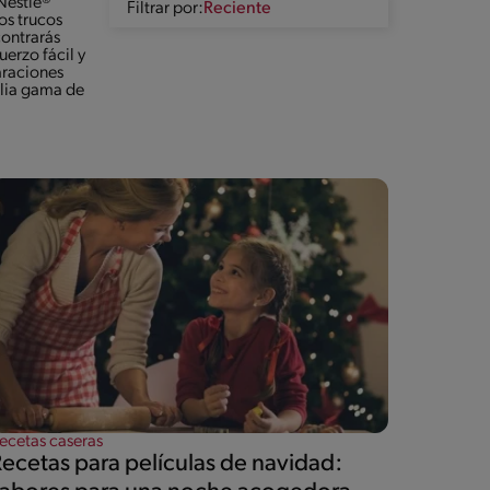
 Nestlé®
Filtrar por:
os trucos
contrarás
erzo fácil y
araciones
mplia gama de
ecetas caseras
ecetas para películas de navidad: