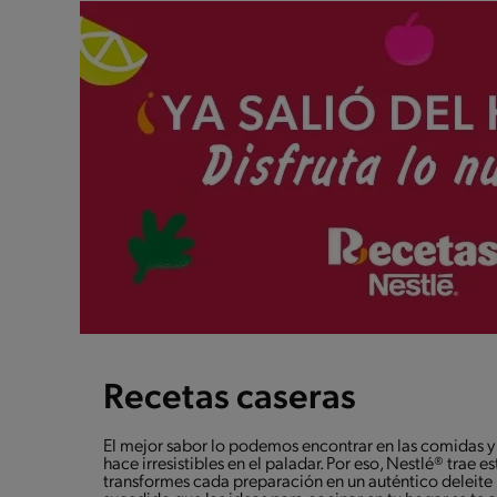
Recetas caseras
El mejor sabor lo podemos encontrar en las comidas y 
hace irresistibles en el paladar. Por eso, Nestlé® trae 
transformes cada preparación en un auténtico deleite pa