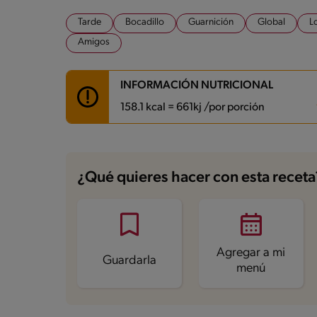
Tarde
Bocadillo
Guarnición
Global
L
Amigos
INFORMACIÓN NUTRICIONAL
158.1 kcal = 661kj /por porción
Carbohidratos
6 g
Energía
158.1 kcal
¿Qué quieres hacer con esta receta
Grasas
12.2 g
Fibra
1 g
Proteína
5.7 g
Grasas saturadas
4.1 g
Sodio
254.6 mg
Azúcares
1 g
Agregar a mi
Guardarla
menú