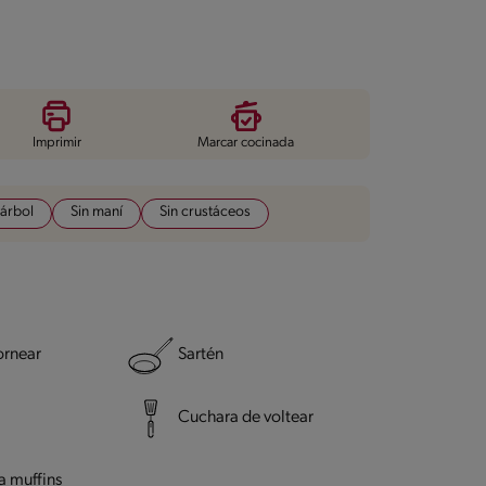
Imprimir
Marcar cocinada
 árbol
Sin maní
Sin crustáceos
ornear
Sartén
Cuchara de voltear
a muffins