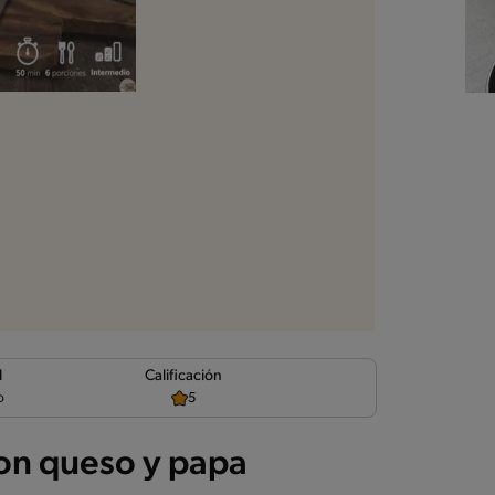
d
Calificación
o
5
con queso y papa