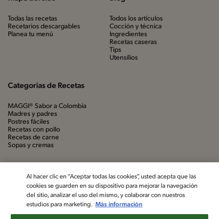
Todas las recetas
Todos los artículos
Recetarios descargables
Cocción y técnica
Planea tu menú
Ingredientes
Recetas caseras
Tips
Utensílios
Categorias de Recetas
MAGGI® Sabor a Colombia
Madres y padres
Postres fáciles
Recetas con pollo
Recetas de carne
Sopas y cremas
Al hacer clic en “Aceptar todas las cookies”, usted acepta que las
cookies se guarden en su dispositivo para mejorar la navegación
del sitio, analizar el uso del mismo, y colaborar con nuestros
estudios para marketing.
Más información