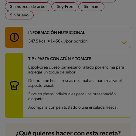
Sin nueces de árbol
Soy-Free
Sin maní
Sin huevo
INFORMACIÓN NUTRICIONAL
347.5 kcal = 1,456kj /por porción
TIP : PASTA CON ATÚN Y TOMATE
Carbohidratos
49.2 g
Energía
347.5 kcal
Espolvorea queso parmesano rallado por encima para
Grasas
5.1 g
agregar un toque de sabor.
Fibra
2.3 g
Proteína
23.7 g
Decora con hojas frescas de albahaca para realzar el
Grasas saturadas
2.2 g
aspecto visual.
Sodio
73.1 mg
Sirve en platos individuales para una presentación
Azúcares
2.1 g
elegante.
Acompaña con pan tostado o una ensalada fresca.
¿Qué quieres hacer con esta receta?