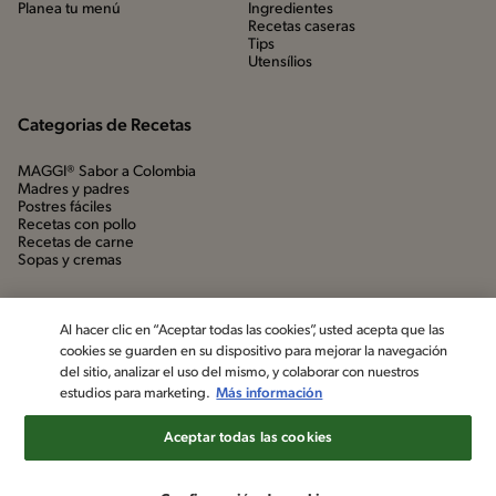
Planea tu menú
Ingredientes
Recetas caseras
Tips
Utensílios
Categorias de Recetas
MAGGI® Sabor a Colombia
Madres y padres
Postres fáciles
Recetas con pollo
Recetas de carne
Sopas y cremas
Al hacer clic en “Aceptar todas las cookies”, usted acepta que las
cookies se guarden en su dispositivo para mejorar la navegación
del sitio, analizar el uso del mismo, y colaborar con nuestros
estudios para marketing.
Más información
Aceptar todas las cookies
©2022, Nestlé. Marcas registradas por Société dels Produits Nestlé,
S.A. Vevey (Suiza)