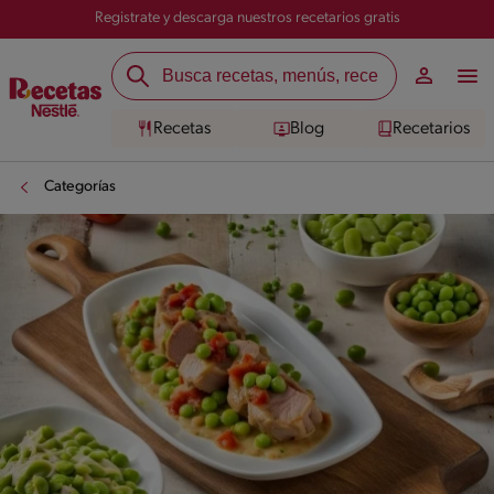
Registrate y descarga nuestros recetarios gratis
Recetas
Blog
Recetarios
Categorías