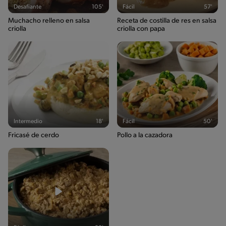
Desafiante
105'
Fácil
57'
Muchacho relleno en salsa
Receta de costilla de res en salsa
criolla
criolla con papa
Intermedio
18'
Fácil
50'
Fricasé de cerdo
Pollo a la cazadora