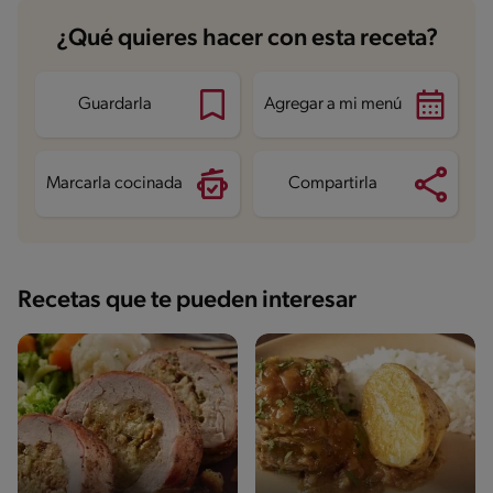
Carbohidratos
7.4 g
¿Qué quieres hacer con esta receta?
Energía
285.8 kcal
Grasas
14.5 g
Fibra
1.8 g
Proteína
29.5 g
Guardarla
Agregar a mi menú
Grasas saturadas
5.6 g
Sodio
314 mg
Azúcares
3.2 g
Marcarla cocinada
Compartirla
Recetas que te pueden interesar