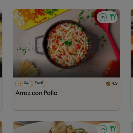
64'
Fácil
4.9
Arroz con Pollo