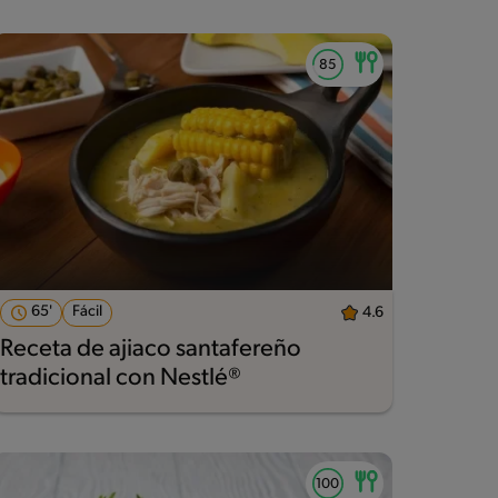
65'
Fácil
4.6
Receta de ajiaco santafereño
tradicional con Nestlé®