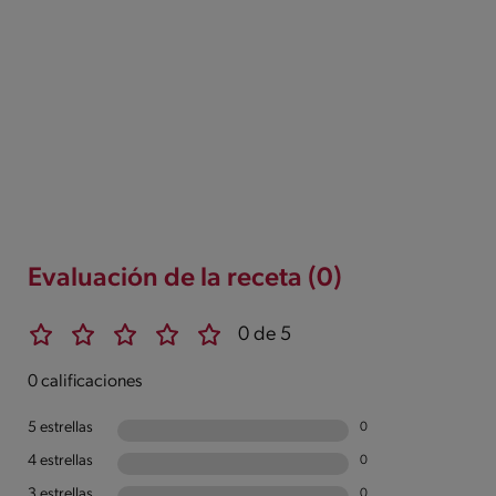
Evaluación de la receta (0)
0 de 5
0 calificaciones
5 estrellas
0
4 estrellas
0
3 estrellas
0