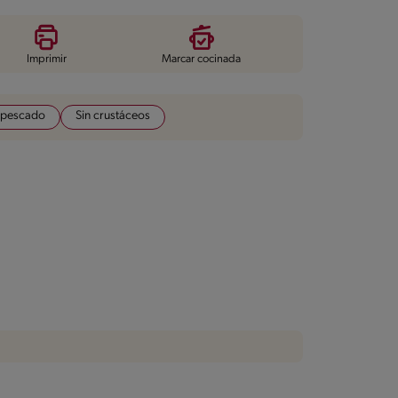
Imprimir
Marcar cocinada
 pescado
Sin crustáceos