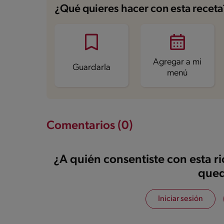
Energía
160.3 kcal
¿Qué quieres hacer con esta receta
Grasas
7.5 g
Fibra
0.2 g
Proteína
6.3 g
Grasas saturadas
4.1 g
Sodio
109 mg
Azúcares
12.2 g
Agregar a mi
Guardarla
menú
Comentarios (0)
¿A quién consentiste con esta r
qued
Iniciar sesión