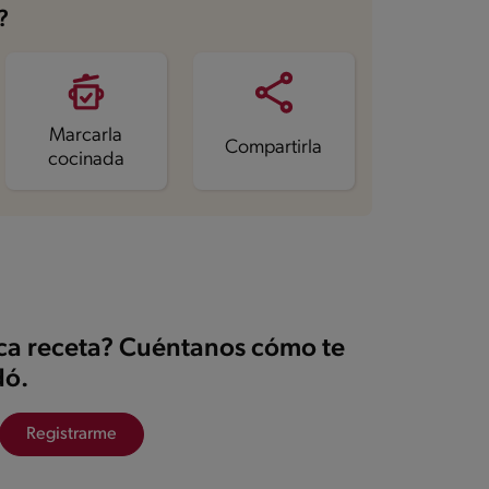
?
Marcarla
Compartirla
cocinada
ica receta? Cuéntanos cómo te
ó.
Registrarme