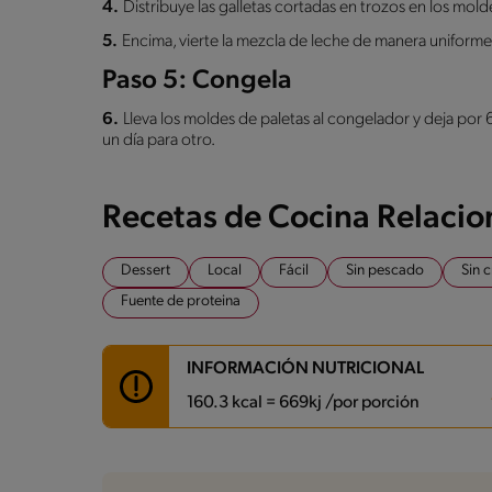
4.
Distribuye las galletas cortadas en trozos en los mo
5.
Encima, vierte la mezcla de leche de manera uniforme
Paso 5: Congela
6.
Lleva los moldes de paletas al congelador y deja po
un día para otro.
Recetas de Cocina Relaci
Dessert
Local
Fácil
Sin pescado
Sin 
Fuente de proteina
INFORMACIÓN NUTRICIONAL
160.3 kcal = 669kj /por porción
Carbohidratos
16.7 g