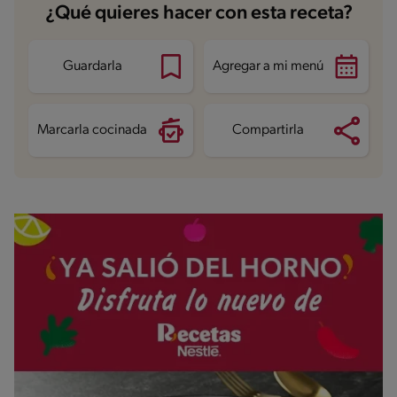
Carbohidratos
18.6 g
¿Qué quieres hacer con esta receta?
Energía
201 kcal
Grasas
13.2 g
Fibra
1.5 g
Proteína
2 g
Guardarla
Agregar a mi menú
Grasas saturadas
9 g
Sodio
32 mg
Azúcares
16.5 g
Marcarla cocinada
Compartirla