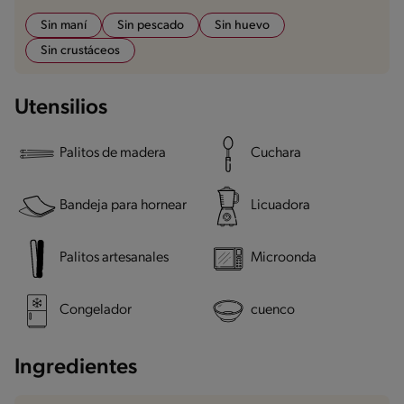
Sin maní
Sin pescado
Sin huevo
Sin crustáceos
Utensilios
Palitos de madera
Cuchara
Bandeja para hornear
Licuadora
Palitos artesanales
Microonda
Congelador
cuenco
Ingredientes