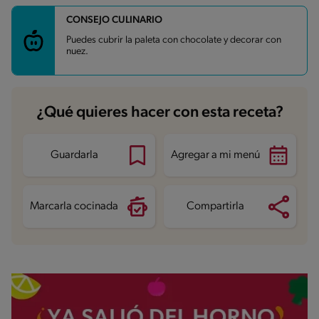
CONSEJO CULINARIO
Carbohidratos
26.1 g
Energía
145.2 kcal
Puedes cubrir la paleta con chocolate y decorar con
Grasas
3.1 g
nuez.
Proteína
4 g
Grasas saturadas
1.5 g
Sodio
54.2 mg
Azúcares
24.9 g
¿Qué quieres hacer con esta receta?
Guardarla
Agregar a mi menú
Marcarla cocinada
Compartirla