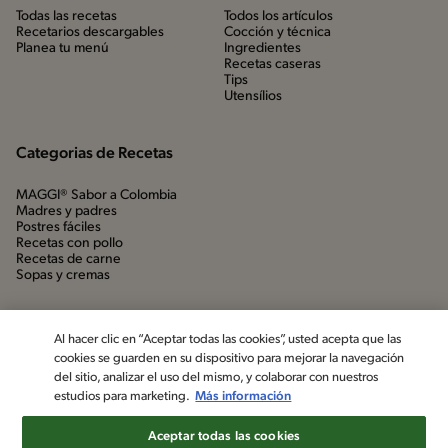
Todas las recetas
Todos los artículos
Recetarios descargables
Cocción y técnica
Planea tu menú
Ingredientes
Recetas caseras
Tips
Utensílios
Categorias de Recetas
MAGGI® Sabor a Colombia
Madres y padres
Postres fáciles
Recetas con pollo
Recetas de carne
Sopas y cremas
Al hacer clic en “Aceptar todas las cookies”, usted acepta que las
cookies se guarden en su dispositivo para mejorar la navegación
del sitio, analizar el uso del mismo, y colaborar con nuestros
estudios para marketing.
Más información
Aceptar todas las cookies