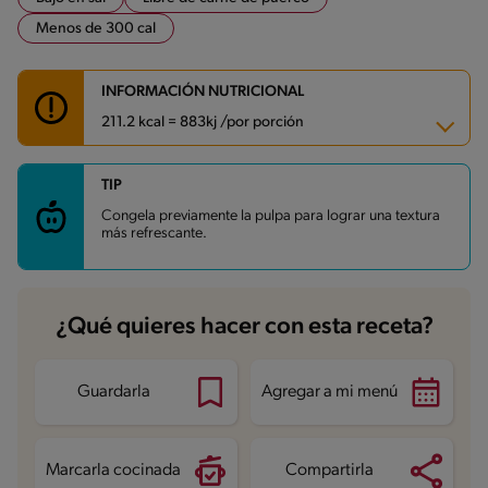
Menos de 300 cal
INFORMACIÓN NUTRICIONAL
211.2 kcal = 883kj /por porción
TIP
Carbohidratos
45.8 g
Energía
211.2 kcal
Congela previamente la pulpa para lograr una textura
Grasas
2.6 g
más refrescante.
Fibra
1.9 g
Proteína
3.4 g
Grasas saturadas
1.2 g
Sodio
55.4 mg
Azúcares
43.8 g
¿Qué quieres hacer con esta receta?
Guardarla
Agregar a mi menú
Marcarla cocinada
Compartirla