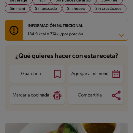
Beverage
Fácil
Sin nueces de árbol
Soy-Free
Sin maní
Sin pescado
Sin huevo
Sin crustáceos
INFORMACIÓN NUTRICIONAL
184.9 kcal = 774kj /por porción
Carbohidratos
21.2 g
¿Qué quieres hacer con esta receta?
Energía
184.9 kcal
Grasas
5.9 g
Fibra
2.7 g
Proteína
13.9 g
Guardarla
Agregar a mi menú
Grasas saturadas
3.3 g
Sodio
117.5 mg
Azúcares
7.3 g
Marcarla cocinada
Compartirla