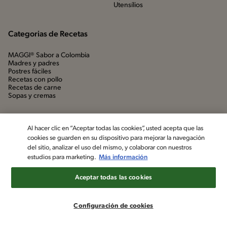
Utensílios
Categorias de Recetas
MAGGI® Sabor a Colombia
Madres y padres
Postres fáciles
Recetas con pollo
Recetas de carne
Sopas y cremas
Al hacer clic en “Aceptar todas las cookies”, usted acepta que las
cookies se guarden en su dispositivo para mejorar la navegación
del sitio, analizar el uso del mismo, y colaborar con nuestros
estudios para marketing.
Más información
Aceptar todas las cookies
©2022, Nestlé. Marcas registradas por Société dels Produits Nestlé,
S.A. Vevey (Suiza)
Configuración de cookies
Aviso de privacidad
Política de datos personales
Términos y condiciones
Configuración de cookies