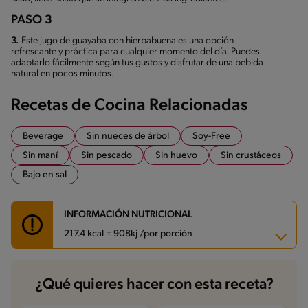
PASO 3
3.
Este jugo de guayaba con hierbabuena es una opción
refrescante y práctica para cualquier momento del día. Puedes
adaptarlo fácilmente según tus gustos y disfrutar de una bebida
natural en pocos minutos.
Recetas de Cocina Relacionadas
Beverage
Sin nueces de árbol
Soy-Free
Sin maní
Sin pescado
Sin huevo
Sin crustáceos
Bajo en sal
INFORMACIÓN NUTRICIONAL
217.4 kcal = 908kj /por porción
Carbohidratos
27.2 g
¿Qué quieres hacer con esta receta?
Energía
217.4 kcal
Grasas
6.3 g