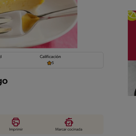
d
Calificación
5
go
Imprimir
Marcar cocinada