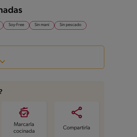
onadas
Soy-Free
Sin maní
Sin pescado
?
Marcarla
Compartirla
cocinada