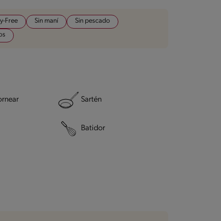
y-Free
Sin maní
Sin pescado
os
ornear
Sartén
Batidor