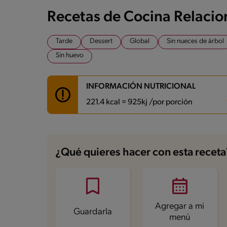
Recetas de Cocina Relaci
Tarde
Dessert
Global
Sin nueces de árbol
Sin huevo
INFORMACIÓN NUTRICIONAL
221.4 kcal = 925kj /por porción
Carbohidratos
36.5 g
Energía
221.4 kcal
¿Qué quieres hacer con esta receta
Grasas
5.8 g
Fibra
0.5 g
Proteína
5.5 g
Grasas saturadas
3.1 g
Sodio
81.8 mg
Azúcares
22.9 g
Agregar a mi
Guardarla
menú