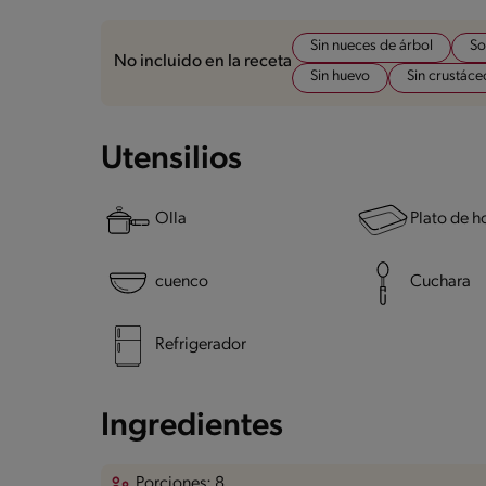
Sin nueces de árbol
So
No incluido en la receta
Sin huevo
Sin crustáce
Utensilios
Olla
Plato de h
cuenco
Cuchara
Refrigerador
Ingredientes
Porciones: 8