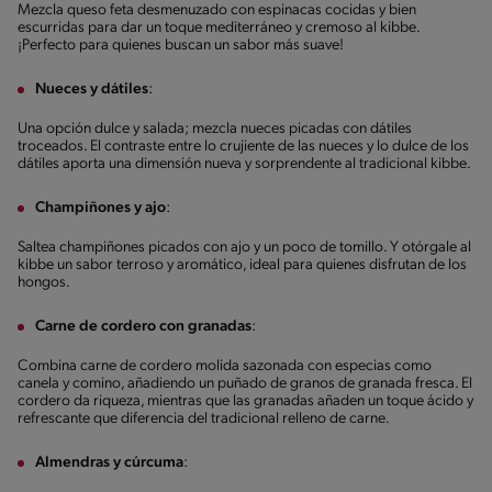
Mezcla queso feta desmenuzado con espinacas cocidas y bien
escurridas para dar un toque mediterráneo y cremoso al kibbe.
¡Perfecto para quienes buscan un sabor más suave!
Nueces y dátiles
:
Una opción dulce y salada; mezcla nueces picadas con dátiles
troceados. El contraste entre lo crujiente de las nueces y lo dulce de los
dátiles aporta una dimensión nueva y sorprendente al tradicional kibbe.
Champiñones y ajo
:
Saltea champiñones picados con ajo y un poco de tomillo. Y otórgale al
kibbe un sabor terroso y aromático, ideal para quienes disfrutan de los
hongos.
Carne de cordero con granadas
:
Combina carne de cordero molida sazonada con especias como
canela y comino, añadiendo un puñado de granos de granada fresca. El
cordero da riqueza, mientras que las granadas añaden un toque ácido y
refrescante que diferencia del tradicional relleno de carne.
Almendras y cúrcuma
: