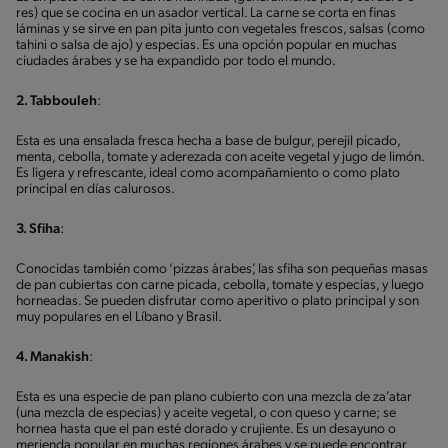
res) que se cocina en un asador vertical. La carne se corta en finas
láminas y se sirve en pan pita junto con vegetales frescos, salsas (como
tahini o salsa de ajo) y especias. Es una opción popular en muchas
ciudades árabes y se ha expandido por todo el mundo.
2. Tabbouleh
:
Esta es una ensalada fresca hecha a base de bulgur, perejil picado,
menta, cebolla, tomate y aderezada con aceite vegetal y jugo de limón.
Es ligera y refrescante, ideal como acompañamiento o como plato
principal en días calurosos.
3. Sfiha
:
Conocidas también como ‘pizzas árabes’, las sfiha son pequeñas masas
de pan cubiertas con carne picada, cebolla, tomate y especias, y luego
horneadas. Se pueden disfrutar como aperitivo o plato principal y son
muy populares en el Líbano y Brasil.
4. Manakish
:
Esta es una especie de pan plano cubierto con una mezcla de za’atar
(una mezcla de especias) y aceite vegetal, o con queso y carne; se
hornea hasta que el pan esté dorado y crujiente. Es un desayuno o
merienda popular en muchas regiones árabes y se puede encontrar