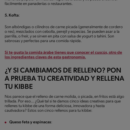
fácilmente en panaderías o restaurantes.
5. Kofta
:
Son albóndigas o cilindros de carne picada (generalmente de cordero
o res), mezclados con cebolla, perejil y especias. Se pueden asar a la
parrilla, o freír, y se sirven en pita con salsa de yogurt o tahini. Son
sabrosas y perfectas para una comida rápida.
Si te gusta la comida árabe tienes que conocer el cuscús, otro de
los ingredientes claves de esta gastronomía.
¿Y SI CAMBIAMOS DE RELLENO? PON
A PRUEBA TU CREATIVIDAD Y RELLENA
TU KIBBE
Nos parece que el relleno de carne molida, o picada, en fritos está algo
trillada. Por eso… ¿Qué tal si te damos cinco ideas creativas para que
rellenes tu kibbe de una forma deliciosa, innovadora y hasta
cautivadora? Estos son cinco rellenos para tu kibbe:
Queso feta y espinacas
: