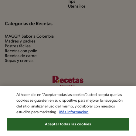
Tips
Utensílios
Categorias de Recetas
MAGGI® Sabor a Colombia
Madres y padres
Postres fáciles
Recetas con pollo
Recetas de carne
Sopas y cremas
Al hacer clic en “Aceptar todas las cookies”, usted acepta que las
cookies se guarden en su dispositivo para mejorar la navegación
del sitio, analizar el uso del mismo, y colaborar con nuestros
estudios para marketing.
Más información
©2022, Nestlé. Marcas registradas por Société dels Produits Nestlé,
S.A. Vevey (Suiza)
Aceptar todas las cookies
Aviso de privacidad
Política de datos personales