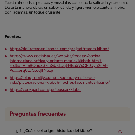
Tuesta almendras picadas y mézclalas con cebolla salteada y cúrcuma.
De esta manera darás un sabor cálido y ligeramente picante al kibbe,
con, además, un toque crujiente.
Fuentes:
https://delikatessenlibanes.com/project/receta-kibbe/
https://www.cocinista.es/web/es/recetas/cocina-
internacional/africa-y-oriente-medio/kibbeh.html?
srsltid=AfmBOooZ3PmGUKLUqt-HBb5VxOFLQyu2eVt-
Vu__orq0zaCscdJ1Nbzp
https://blog.remitly.com/es/cultura-y-estilo-de-
vida/platosnacional-kibbeh-hechos-fascinantes-libano/
https://cookpad.com/pe/buscar/kibbe
Preguntas frecuentes
1. ¿Cuál es el origen histórico del kibbe?