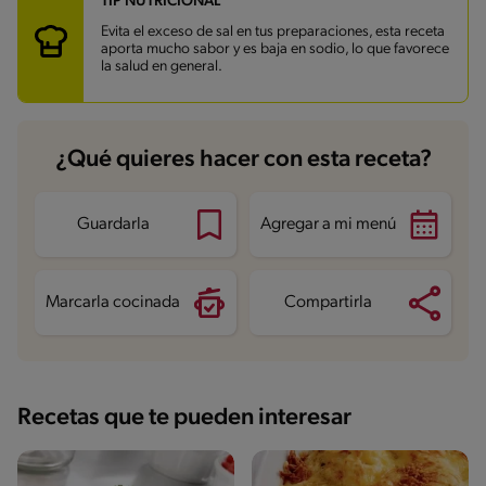
TIP NUTRICIONAL
Carbohidratos
5.1 g
Energía
154.3 kcal
Evita el exceso de sal en tus preparaciones, esta receta
Grasas
11.8 g
aporta mucho sabor y es baja en sodio, lo que favorece
Fibra
3.8 g
la salud en general.
Proteína
8.4 g
Grasas saturadas
2.8 g
Sodio
97.3 mg
Azúcares
0.5 g
¿Qué quieres hacer con esta receta?
Guardarla
Agregar a mi menú
Marcarla cocinada
Compartirla
Recetas que te pueden interesar