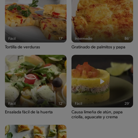
Fácil
17'
Intermedio
86'
Tortilla de verduras
Gratinado de palmitos y papa
Fácil
12'
Fácil
29'
Ensalada fácil de la huerta
Causa limeña de atún, papa
criolla, aguacate y crema