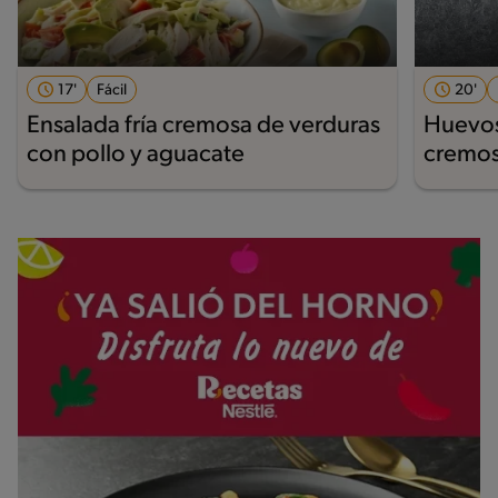
17'
Fácil
20'
Ensalada fría cremosa de verduras
Huevos
con pollo y aguacate
cremos