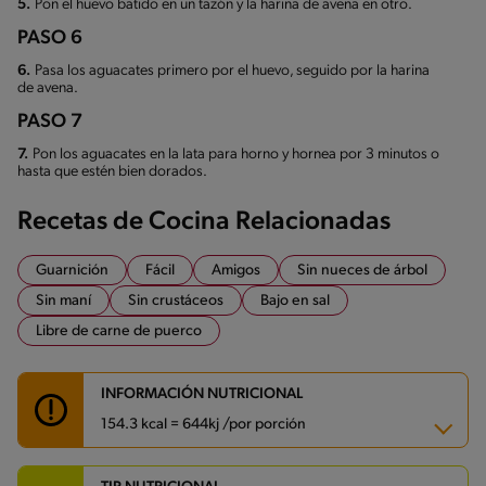
5.
Pon el huevo batido en un tazón y la harina de avena en otro.
PASO 6
6.
Pasa los aguacates primero por el huevo, seguido por la harina
de avena.
PASO 7
7.
Pon los aguacates en la lata para horno y hornea por 3 minutos o
hasta que estén bien dorados.
Recetas de Cocina Relacionadas
Guarnición
Fácil
Amigos
Sin nueces de árbol
Sin maní
Sin crustáceos
Bajo en sal
Libre de carne de puerco
INFORMACIÓN NUTRICIONAL
154.3 kcal = 644kj /por porción