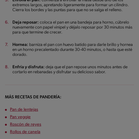
Enrolla el pan:
comienza a enrollar la masa desde uno de los
extremos largos, apretando ligeramente para formar un cilindro.
Cierra los bordes y las puntas para que no se salga el relleno.
Deja reposar:
coloca el pan en una bandeja para horno, cúbrelo
nuevamente con papel vinipel y déjalo reposar por 30 minutos más
para que termine de crecer.
Hornea:
barniza el pan con huevo batido para darle brillo y hornea
en un horno precalentado durante 30-40 minutos, o hasta que esté
dorado.
Enfría y disfruta:
deja que el pan repose unos minutos antes de
cortarlo en rebanadas y disfrutar su delicioso sabor.
MÁS RECETAS DE PANDERÍA:
Pan de lentejas
Pan veggie
Roscón de reyes
Rollos de canela