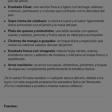
pan de jamón.
Ensalada César:
una versión fresca y ligera con lechuga, aderezo
cremoso, parmesano y crutones que contrasta con la densidad del
pan.
Sopa crema de calabaza:
su textura suave y el sabor ligeramente
dulce armonizan con el jamón y la masa del pan.
Plato de quesos y embutidos:
una tabla variada con quesos
suaves y salados, jamones y frutos secas es ideal para acompañar.
Chutney de mango o guayaba:
un toque dulce y especiado que
realza los sabores salados del pan de jamón.
Ensalada fresca con vinagreta:
mezcla hojas verdes, nueces,
arándanos secos y aderezo de mostaza y miel para un toque fresco y
equilibrado.
Arroz navideño:
un arroz con pasas, almendras, pimientos y toques
de especias complementa perfectamente la temática festiva.
¡Ya lo sabes! En esta navidad, o cualquier época del año, deleita a los
tuyos con esta exquisita preparación panadera típica de Venezuela.
¡Pon tu creatividad a prueba e inventa nuevos rellenos!
Fuentes: