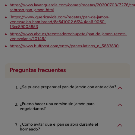
https://www.lavanguardia.com/comer/recetas/20200703/7276/co
sabroso-pan-jamon.html
[
https://www.quericavida.com/recetas/pan-de-jamon-
venezuelan-ham-bread/8a641002-6f24-4ea6-9060-
13cc89005853
https://www.abc.es/recetasderechupete/pan-de-jamon-receta-
venezolana/10146/
https://www.huffpost.com/entry/panes-latinos_n_5883830
Preguntas frecuentes
¿Se puede preparar el pan de jamón con antelación?
¿Puedo hacer una versión sin jamón para
vegetarianos?
¿Cómo evitar que el pan se abra durante el
horneado?