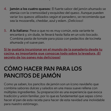
Jamón a los cuatro quesos:
El fuerte sabor del jamón ahumado se
atenúa con la cremosidad y exquisitez del queso. Aunque pueden
variar los quesos utilizados según el panadero, se recomienda que
sea la mozzarella, cheddar, azul y edam. ¡Delicioso!
A la italiana:
Pese a que no es muy común, esta variante te
encantará y, sin duda, te llevará hasta Italia en un solo bocado.
Combina pasta de tomate para pizza con pedacitos de tocineta
ahumada y el suave pan.
Si te gustaría incursionar en el mundo de la panadería desde tu
cocina, es importante que conozcas todo sobre la levadura, ¡El
secreto de los panes más deliciosos!
CÓMO HACER PAN PARA LOS
PANCITOS DE JAMÓN
Como ya saben, los pancitos de jamón son un ícono navideño que
combina sabores dulces y salados en una masa suave rellena con
múltiples ingredientes. Su preparación es una experiencia que evoca
tradición y unión familiar, por lo que es fundamental que sepas cómo
hacer el pan de esta receta para hacer de esta navidad una inolvidable
para nuestro estómago.