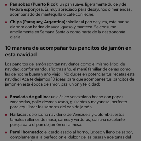
Pan sobao (Puerto Rico):
un pan suave, ligeramente dulce y de
textura esponjosa. Es muy apreciado para desayunos o meriendas,
acompañado de mantequilla o café con leche.
Chipa (Paraguay, Argentina):
similar al pan de yuca, este pan se
elabora con harina de yuca, queso y manteca. Se consume
ampliamente en Semana Santa o como parte de la gastronomía
diaria.
10 manera de acompañar tus pancitos de jamón en
esta navidad
Los pancitos de jamón son tan navideños como el mismo árbol de
navidad, conformando, año tras año, el menú familiar de cenas como
las de noche buena y año viejo. ¡No dudes en potenciar tus recetas esta
navidad! Acá te dejamos 10 ideas para que acompañes tus pancitos de
jamón en esta época de amor, paz, unión y felicidad:
Ensalada de gallina:
un clásico venezolano hecho con papas,
zanahorias, pollo desmenuzado, guisantes y mayonesa, perfecto
para equilibrar los sabores del pan de jamón.
Hallacas:
otro ícono navideño de Venezuela y Colombia, estos
tamales rellenos de masa, carnes y verduras, son una excelente
pareja para el pan de jamón en la mesa.
Pernil horneado:
el cerdo asado al horno, jugoso y lleno de sabor,
complementa a la perfección el dulzor de las pasas y aceitunas del