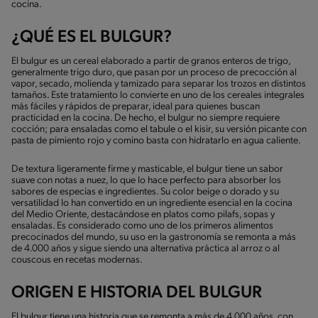
cocina.
¿QUÉ ES EL BULGUR?
El bulgur es un cereal elaborado a partir de granos enteros de trigo,
generalmente trigo duro, que pasan por un proceso de precocción al
vapor, secado, molienda y tamizado para separar los trozos en distintos
tamaños. Este tratamiento lo convierte en uno de los cereales integrales
más fáciles y rápidos de preparar, ideal para quienes buscan
practicidad en la cocina. De hecho, el bulgur no siempre requiere
cocción; para ensaladas como el tabule o el kisir, su versión picante con
pasta de pimiento rojo y comino basta con hidratarlo en agua caliente.
De textura ligeramente firme y masticable, el bulgur tiene un sabor
suave con notas a nuez, lo que lo hace perfecto para absorber los
sabores de especias e ingredientes. Su color beige o dorado y su
versatilidad lo han convertido en un ingrediente esencial en la cocina
del Medio Oriente, destacándose en platos como pilafs, sopas y
ensaladas. Es considerado como uno de los primeros alimentos
precocinados del mundo, su uso en la gastronomía se remonta a más
de 4.000 años y sigue siendo una alternativa práctica al arroz o al
couscous en recetas modernas.
ORIGEN E HISTORIA DEL BULGUR
El bulgur tiene una historia que se remonta a más de 4.000 años, con