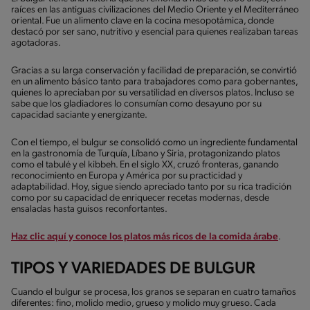
raíces en las antiguas civilizaciones del Medio Oriente y el Mediterráneo
oriental. Fue un alimento clave en la cocina mesopotámica, donde
destacó por ser sano, nutritivo y esencial para quienes realizaban tareas
agotadoras.
Gracias a su larga conservación y facilidad de preparación, se convirtió
en un alimento básico tanto para trabajadores como para gobernantes,
quienes lo apreciaban por su versatilidad en diversos platos. Incluso se
sabe que los gladiadores lo consumían como desayuno por su
capacidad saciante y energizante.
Con el tiempo, el bulgur se consolidó como un ingrediente fundamental
en la gastronomía de Turquía, Líbano y Siria, protagonizando platos
como el tabulé y el kibbeh. En el siglo XX, cruzó fronteras, ganando
reconocimiento en Europa y América por su practicidad y
adaptabilidad. Hoy, sigue siendo apreciado tanto por su rica tradición
como por su capacidad de enriquecer recetas modernas, desde
ensaladas hasta guisos reconfortantes.
Haz clic aquí y conoce los platos más ricos de la comida árabe
.
TIPOS Y VARIEDADES DE BULGUR
Cuando el bulgur se procesa, los granos se separan en cuatro tamaños
diferentes: fino, molido medio, grueso y molido muy grueso. Cada