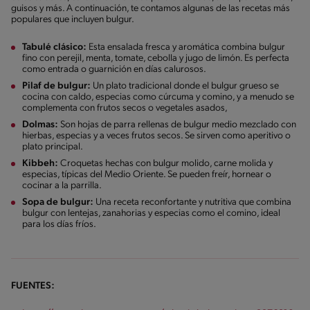
guisos y más. A continuación, te contamos algunas de las recetas más
populares que incluyen bulgur.
Tabulé clásico:
Esta ensalada fresca y aromática combina bulgur
fino con perejil, menta, tomate, cebolla y jugo de limón. Es perfecta
como entrada o guarnición en días calurosos.
Pilaf de bulgur:
Un plato tradicional donde el bulgur grueso se
cocina con caldo, especias como cúrcuma y comino, y a menudo se
complementa con frutos secos o vegetales asados,
Dolmas:
Son hojas de parra rellenas de bulgur medio mezclado con
hierbas, especias y a veces frutos secos. Se sirven como aperitivo o
plato principal.
Kibbeh:
Croquetas hechas con bulgur molido, carne molida y
especias, típicas del Medio Oriente. Se pueden freír, hornear o
cocinar a la parrilla.
Sopa de bulgur:
Una receta reconfortante y nutritiva que combina
bulgur con lentejas, zanahorias y especias como el comino, ideal
para los días fríos.
FUENTES: