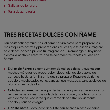
Galletas de jengibre
Torta de zanahoria
TRES RECETAS DULCES CON ÑAME
Tan polifacético y multiusos, el ñame servirá hasta para preparar los
más exquisito postres y preparaciones dulces que te puedas imaginar,
solo debes poner a prueba tu imaginación. Sin embargo, si hoy no te
sientes lo bastante creativo, acá te dejamos tres recetas dulces con
ñame:
Dulce de ñame:
se come untado de galletas de sal y cuenta con
muchos métodos de preparación, dependiendo de la zona del
caribe, o hasta la familia en la que se prepare. Requiere de ñame
cocido y machacado, leche, panela, nuez moscada, canela, clavos de
olor y pimienta de olor.
Colada de ñame:
ñame, agua, leche, canela y azúcar se juntan en un
recipiente para crear una colada tan rica, dulce y nutritiva como un
vaso de avena. Recuerda que el ñame debe estar previamente
cocido y licuado en agua.
Flan de ñame:
loco, pero rico. Este flan se hace a base de ñame