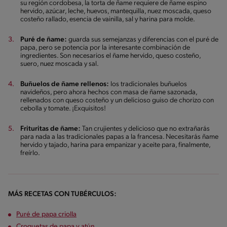
su región cordobesa, la torta de ñame requiere de ñame espino
hervido, azúcar, leche, huevos, mantequilla, nuez moscada, queso
costeño rallado, esencia de vainilla, sal y harina para molde.
Puré de ñame:
guarda sus semejanzas y diferencias con el puré de
papa, pero se potencia por la interesante combinación de
ingredientes. Son necesarios el ñame hervido, queso costeño,
suero, nuez moscada y sal.
Buñuelos de ñame rellenos:
los tradicionales buñuelos
navideños, pero ahora hechos con masa de ñame sazonada,
rellenados con queso costeño y un delicioso guiso de chorizo con
cebolla y tomate. ¡Exquisitos!
Frituritas de ñame:
Tan crujientes y delicioso que no extrañarás
para nada a las tradicionales papas a la francesa. Necesitarás ñame
hervido y tajado, harina para empanizar y aceite para, finalmente,
freírlo.
MÁS RECETAS CON TUBÉRCULOS:
Puré de papa criolla
Croquetas de papa y atún