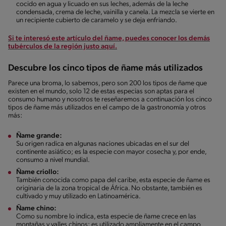
cocido en agua y licuado en sus leches, además de la leche
condensada, crema de leche, vainilla y canela. La mezcla se vierte en
un recipiente cubierto de caramelo y se deja enfriando.
Si te interesó este artículo del ñame, puedes conocer los demás
tubérculos de la región justo aquí.
Descubre los cinco tipos de ñame más utilizados
Parece una broma, lo sabemos, pero son 200 los tipos de ñame que
existen en el mundo, solo 12 de estas especias son aptas para el
consumo humano y nosotros te reseñaremos a continuación los cinco
tipos de ñame más utilizados en el campo de la gastronomía y otros
más:
Ñame grande:
Su origen radica en algunas naciones ubicadas en el sur del
continente asiático; es la especie con mayor cosecha y, por ende,
consumo a nivel mundial.
Ñame criollo:
También conocida como papa del caribe, esta especie de ñame es
originaria de la zona tropical de África. No obstante, también es
cultivado y muy utilizado en Latinoamérica.
Ñame chino:
Como su nombre lo indica, esta especie de ñame crece en las
montañas y valles chinos; es utilizado ampliamente en el campo