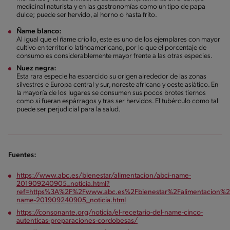
medicinal naturista y en las gastronomías como un tipo de papa
dulce; puede ser hervido, al horno o hasta frito.
Ñame blanco:
Al igual que el ñame criollo, este es uno de los ejemplares con mayor
cultivo en territorio latinoamericano, por lo que el porcentaje de
consumo es considerablemente mayor frente a las otras especies.
Nuez negra:
Esta rara especie ha esparcido su origen alrededor de las zonas
silvestres e Europa central y sur, noreste africano y oeste asiático. En
la mayoría de los lugares se consumen sus pocos brotes tiernos
como si fueran espárragos y tras ser hervidos. El tubérculo como tal
puede ser perjudicial para la salud.
Fuentes:
https://www.abc.es/bienestar/alimentacion/abci-name-
201909240905_noticia.html?
ref=https%3A%2F%2Fwww.abc.es%2Fbienestar%2Falimentacion%2
name-201909240905_noticia.html
https://consonante.org/noticia/el-recetario-del-name-cinco-
autenticas-preparaciones-cordobesas/