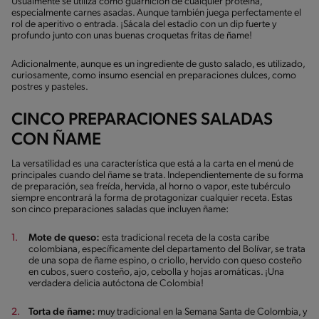
Usualmente se utiliza como guarnición de cualquier proteína,
especialmente carnes asadas. Aunque también juega perfectamente el
rol de aperitivo o entrada. ¡Sácala del estadio con un dip fuerte y
profundo junto con unas buenas croquetas fritas de ñame!
Adicionalmente, aunque es un ingrediente de gusto salado, es utilizado,
curiosamente, como insumo esencial en preparaciones dulces, como
postres y pasteles.
CINCO PREPARACIONES SALADAS
CON ÑAME
La versatilidad es una característica que está a la carta en el menú de
principales cuando del ñame se trata. Independientemente de su forma
de preparación, sea freída, hervida, al horno o vapor, este tubérculo
siempre encontrará la forma de protagonizar cualquier receta. Estas
son cinco preparaciones saladas que incluyen ñame:
Mote de queso:
esta tradicional receta de la costa caribe
colombiana, específicamente del departamento del Bolívar, se trata
de una sopa de ñame espino, o criollo, hervido con queso costeño
en cubos, suero costeño, ajo, cebolla y hojas aromáticas. ¡Una
verdadera delicia autóctona de Colombia!
Torta de ñame:
muy tradicional en la Semana Santa de Colombia, y