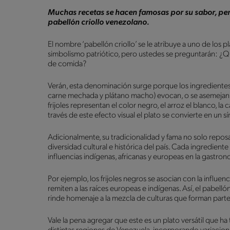
Muchas recetas se hacen famosas por su sabor, pero
pabellón criollo venezolano.
El nombre ‘pabellón criollo’ se le atribuye a uno de lo
simbolismo patriótico, pero ustedes se preguntarán: ¿Qué
de comida?
Verán, esta denominación surge porque los ingredientes pr
carne mechada y plátano macho) evocan, o se asemejan, 
frijoles representan el color negro, el arroz el blanco, la
través de este efecto visual el plato se convierte en un 
Adicionalmente, su tradicionalidad y fama no solo reposa 
diversidad cultural e histórica del país. Cada ingrediente
influencias indígenas, africanas y europeas en la gastro
Por ejemplo, los frijoles negros se asocian con la influen
remiten a las raíces europeas e indígenas. Así, el pabelló
rinde homenaje a la mezcla de culturas que forman parte
Vale la pena agregar que este es un plato versátil que 