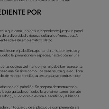
s como el huevo frito o la tajada de aguacate.
EDIENTE POR
a en la que cada uno de sus ingredientes juega un papel
de la diversidad y riqueza cultural de Venezuela. A
entes de este emblemático plato:
nciales en el pabellón, aportando un sabor terroso y
, cebolla, pimentones y especias, hasta obtener una
muchas cocinas del mundo, y en el pabellón representa
venezolana. Se sirve como una base neutra que equilibra
cido de manera sencilla, su textura suave contrasta con
s elaborado del pabellón. Se prepara desmenuzando
 y luego guisada con cebolla, ajo, pimentones, tomate
abor, y su color rojo evoca el sacrificio y la historia
añaden un toque dulce al plato, que complementa a la