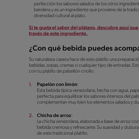
perfección los sabores salados de los otros ingrediente
bandera y es un ingrediente que proviene de la trad
diversidad cultural al plato.
Si te gusta el sabor del plátano, descubre aquí qu
través de este ingrediente.
¿Con qué bebida puedes acompañ
Su naturaleza casera hace de este platillo una preparació
bebidas, sopas, cremas o cualquier tipo de entradas. E
con tu platillo de pabellón criollo:
Papelón con limón
:
Esta bebida típica venezolana, hecha con agua, papel
perfecta para equilibrar los sabores intensos del pabe
complementan muy bien los elementos salados y dul
Chicha de arroz
:
La chicha venezolana, elaborada a base de arroz coc
bebida cremosa y refrescante. Su suavidad y dulzur
de este tradicional platillo.