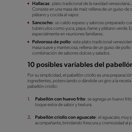
Hallacas
: plato tradicional de la navidad venezolan
Consiste en una masa de maíz rellena de un guiso de ca
plátano y cocida al vapor.
Sancocho
: un caldo espeso y sabroso preparado con 
tubérculos como yuca, papa, ñame y plátano verde. Es 
especialmente en reuniones familiares.
Polvorosa de pollo
: este plato tradicional venezol
masa suave y mantecosa, rellena de un guiso de pollo 
combinación de sabores dulces y salados.
10 posibles variables del pabellón
Por su simplicidad, el pabellón criollo es una preparaci
ingredientes, potenciando o dándole un giro a la receta o
pabellón criollo:
Pabellón con huevo frito
: se agrega un huevo frit
toque extra de sabor y textura.
Pabellón criollo con aguacate
: el aguacate, muy
acompañante, brindando frescura y cremosidad al pl