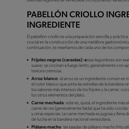
distintas regiones de Venezuela, incorporando variacione
PABELLÓN CRIOLLO INGR
INGREDIENTE
El pabellón criollo es una preparación sencilla y práctic
crucial en la construcción de una metáfora gastronómica 
continuación, te reseñamos de cada uno de los compon
Frijoles negros (caraotas): e
stas legumbres son ese
suave; se cocinan a fuego lento, generalmente con ajo
textura cremosa.
Arroz blanco
: el arroz es un ingrediente común en 
el color blanco que pinta las estrellas de la bandera 
los sabores más intensos de los frijoles y la carne; co
los otros elementos del plato.
Carne mechada
: este es, quizá, el ingrediente má
carne de res (generalmente falda) que ha sido cocida
y otras especias. La carne mechada es jugosa y llena de s
de lucha en la bandera nacional venezolana.
Plátano macho
: las tajadas de plátano macho frito 