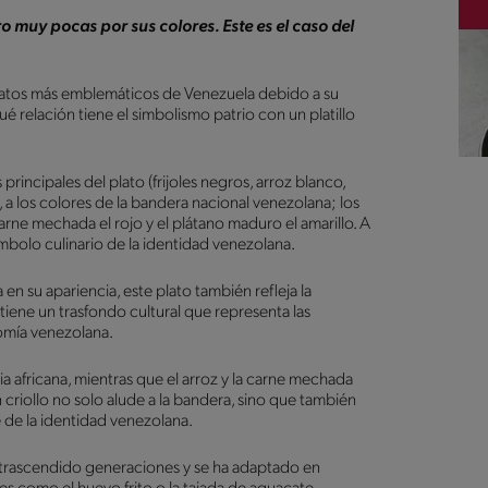
 muy pocas por sus colores. Este es el caso del
s platos más emblemáticos de Venezuela debido a su
 relación tiene el simbolismo patrio con un platillo
incipales del plato (frijoles negros, arroz blanco,
a los colores de la bandera nacional venezolana; los
 carne mechada el rojo y el plátano maduro el amarillo. A
símbolo culinario de la identidad venezolana.
en su apariencia, este plato también refleja la
 tiene un trasfondo cultural que representa las
nomía venezolana.
cia africana, mientras que el arroz y la carne mechada
n criollo no solo alude a la bandera, sino que también
 de la identidad venezolana.
ha trascendido generaciones y se ha adaptado en