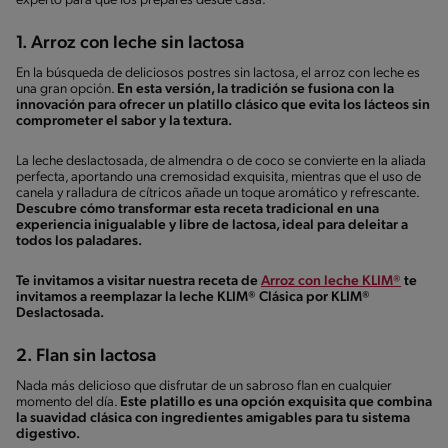
experto para que los prepares desde casa.
1. Arroz con leche sin lactosa
En la búsqueda de deliciosos postres sin lactosa, el arroz con leche es
una gran opción.
En esta versión, la tradición se fusiona con la
innovación para ofrecer un platillo clásico que evita los lácteos sin
comprometer el sabor y la textura.
La leche deslactosada, de almendra o de coco se convierte en la aliada
perfecta, aportando una cremosidad exquisita, mientras que el uso de
canela y ralladura de cítricos añade un toque aromático y refrescante.
Descubre cómo transformar esta receta tradicional en una
experiencia inigualable y libre de lactosa, ideal para deleitar a
todos los paladares.
Te invitamos a visitar nuestra receta de
Arroz con leche KLIM®
te
invitamos a reemplazar la leche KLIM® Clásica por KLIM®
Deslactosada.
2. Flan sin lactosa
Nada más delicioso que disfrutar de un sabroso flan en cualquier
momento del día.
Este platillo es una opción exquisita que combina
la suavidad clásica con ingredientes amigables para tu sistema
digestivo.