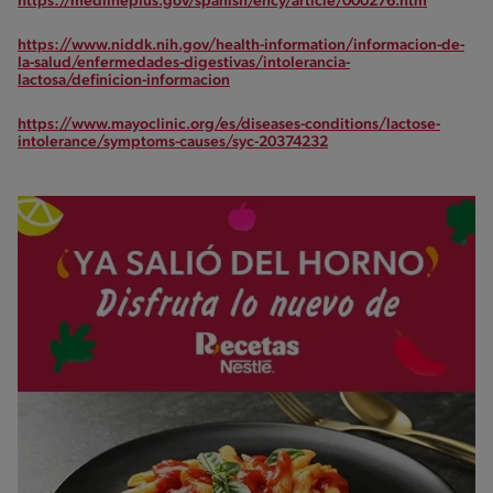
https://medlineplus.gov/spanish/ency/article/000276.htm
https://www.niddk.nih.gov/health-information/informacion-de-
la-salud/enfermedades-digestivas/intolerancia-
lactosa/definicion-informacion
https://www.mayoclinic.org/es/diseases-conditions/lactose-
intolerance/symptoms-causes/syc-20374232