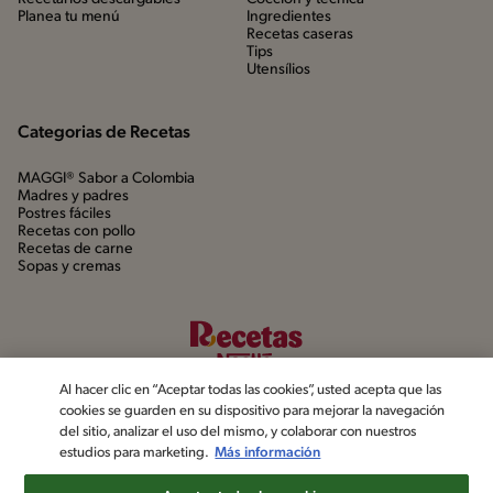
Planea tu menú
Ingredientes
Recetas caseras
Tips
Utensílios
Categorias de Recetas
MAGGI® Sabor a Colombia
Madres y padres
Postres fáciles
Recetas con pollo
Recetas de carne
Sopas y cremas
Al hacer clic en “Aceptar todas las cookies”, usted acepta que las
cookies se guarden en su dispositivo para mejorar la navegación
del sitio, analizar el uso del mismo, y colaborar con nuestros
estudios para marketing.
Más información
©2022, Nestlé. Marcas registradas por Société dels Produits Nestlé,
S.A. Vevey (Suiza)