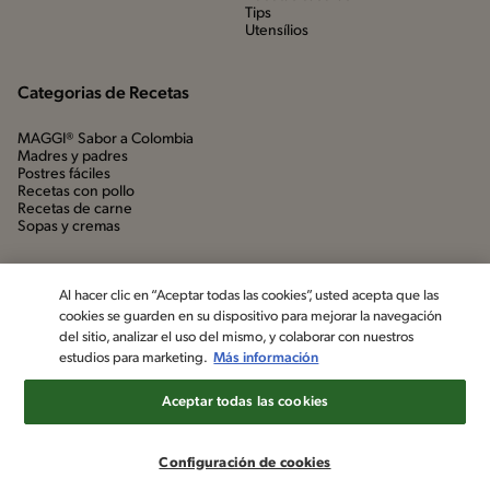
Tips
Utensílios
Categorias de Recetas
MAGGI® Sabor a Colombia
Madres y padres
Postres fáciles
Recetas con pollo
Recetas de carne
Sopas y cremas
Al hacer clic en “Aceptar todas las cookies”, usted acepta que las
cookies se guarden en su dispositivo para mejorar la navegación
del sitio, analizar el uso del mismo, y colaborar con nuestros
estudios para marketing.
Más información
Aceptar todas las cookies
©2022, Nestlé. Marcas registradas por Société dels Produits Nestlé,
S.A. Vevey (Suiza)
Configuración de cookies
Aviso de privacidad
Política de datos personales