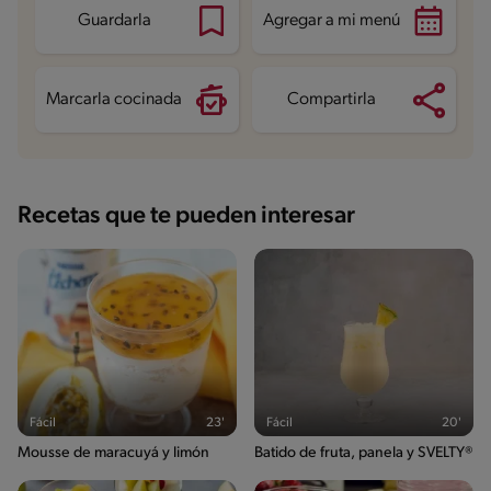
Proteína
2 g
Guardarla
Agregar a mi menú
Grasas saturadas
0.2 g
Sodio
136.8 mg
Azúcares
12.1 g
Marcarla cocinada
Compartirla
Recetas que te pueden interesar
Fácil
23'
Fácil
20'
Mousse de maracuyá y limón
Batido de fruta, panela y SVELTY®