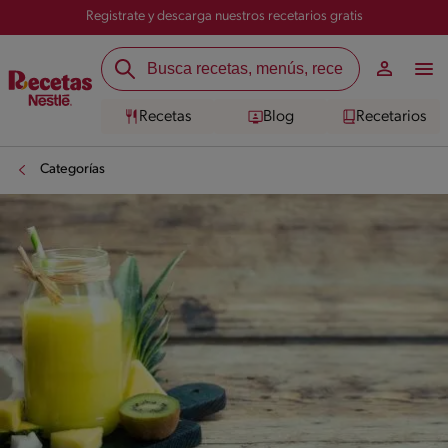
Registrate y descarga nuestros recetarios gratis
Recetas
Blog
Recetarios
Categorías