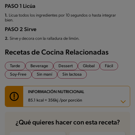
PASO 1 Licúa
1.
Licua todos los ingredientes por 10 segundos o hasta integrar
bien.
PASO 2 Sirve
2.
Sirve y decora con la ralladura de limón.
Recetas de Cocina Relacionadas
Tarde
Beverage
Dessert
Global
Fácil
Soy-Free
Sin maní
Sin lactosa
INFORMACIÓN NUTRICIONAL
85.1 kcal = 356kj /por porción
Carbohidratos
19.9 g
¿Qué quieres hacer con esta receta?
Energía
85.1 kcal
Grasas
0.8 g
Fibra
4.4 g