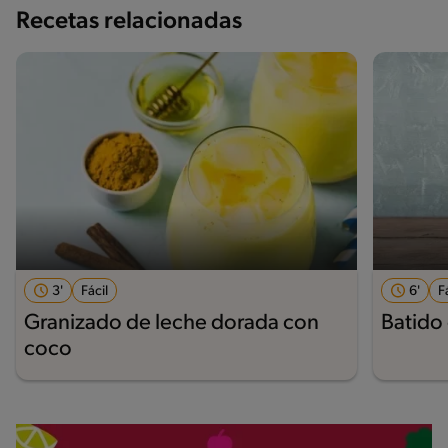
Recetas relacionadas
3'
Fácil
6'
F
Granizado de leche dorada con
Batido 
coco