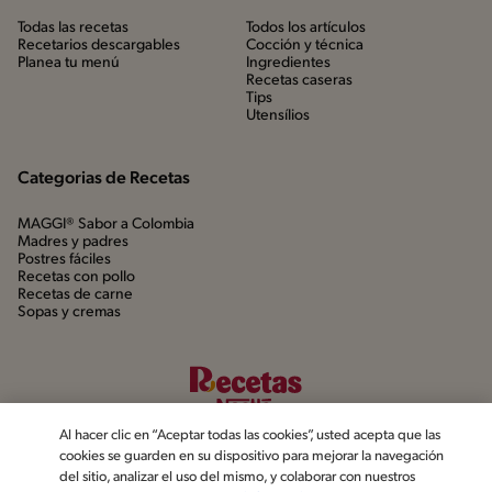
Todas las recetas
Todos los artículos
Recetarios descargables
Cocción y técnica
Planea tu menú
Ingredientes
Recetas caseras
Tips
Utensílios
Categorias de Recetas
MAGGI® Sabor a Colombia
Madres y padres
Postres fáciles
Recetas con pollo
Recetas de carne
Sopas y cremas
Al hacer clic en “Aceptar todas las cookies”, usted acepta que las
cookies se guarden en su dispositivo para mejorar la navegación
del sitio, analizar el uso del mismo, y colaborar con nuestros