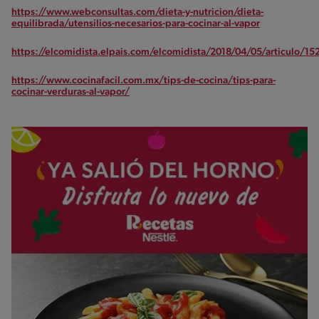
https://www.webconsultas.com/dieta-y-nutricion/dieta-
equilibrada/utensilios-necesarios-para-cocinar-al-vapor
https://elcomidista.elpais.com/elcomidista/2018/04/05/articulo/
https://www.cocinafacil.com.mx/tips-de-cocina/tips-para-
cocinar-verduras-al-vapor/