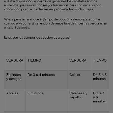
nuestra disposición, en términos generales los vegetales son los
alimentos que se usan con mayor frecuencia para cocinar al vapor,
sobre todo porque mantienen sus propiedades mucho mejor.
Vale la pena aclarar que el tiempo de cocción se empieza a contar
cuando el vapor está saliendo y dejamos tapadas nuestras verduras, ni
antes, ni después.
Estos son los tiempos de cocción de algunas:
VERDURA
TIEMPO
VERDURA
TIEMPO
Espinaca
De 3 a 4 minutos.
Coliflor.
De 5 a 8
y acelgas.
minutos.
Arvejas.
3 minutos.
Calabaza y
Entre 4
zapallo.
y 6
minutos.