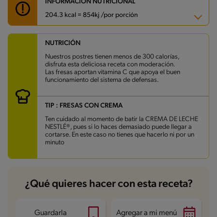
INFORMACIÓN NUTRICIONAL
204.3 kcal = 854kj /por porción
NUTRICIÓN
Carbohidratos
20.2 g
Energía
204.3 kcal
Nuestros postres tienen menos de 300 calorías,
Grasas
12.2 g
disfruta esta deliciosa receta con moderación.
Fibra
2.3 g
Las fresas aportan vitamina C que apoya el buen
Proteína
2.2 g
funcionamiento del sistema de defensas.
Grasas saturadas
6.7 g
Sodio
51.1 mg
Azúcares
17 g
TIP : FRESAS CON CREMA
Ten cuidado al momento de batir la CREMA DE LECHE
NESTLÉ®, pues si lo haces demasiado puede llegar a
cortarse. En este caso no tienes que hacerlo ni por un
minuto
¿Qué quieres hacer con esta receta?
Guardarla
Agregar a mi menú