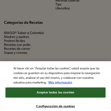
Recetas caseras
Tips
Utensílios
Categorias de Recetas
MAGGI® Sabor a Colombia
Madres y padres
Postres fáciles
Recetas con pollo
Recetas de carne
Sopas y cremas
Al hacer clic en “Aceptar todas las cookies”, usted acepta que las
cookies se guarden en su dispositivo para mejorar la navegación
del sitio, analizar el uso del mismo, y colaborar con nuestros
estudios para marketing.
Más información
Aceptar todas las cookies
©2022, Nestlé. Marcas registradas por Société dels Produits Nestlé,
S.A. Vevey (Suiza)
Configuración de cookies