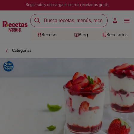
Registrate y descarga nuestros recetarios gratis
Recetas
Blog
Recetarios
Categorías