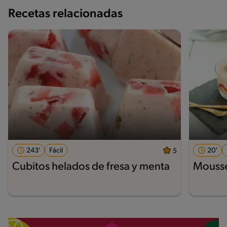
Recetas relacionadas
243'
Fácil
20'
5
Cubitos helados de fresa y menta
Mousse 