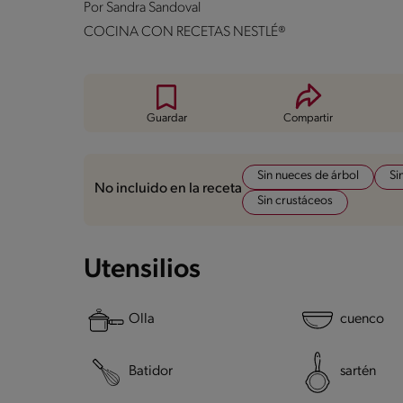
Por
Sandra Sandoval
COCINA CON RECETAS NESTLÉ®
Guardar
Compartir
Sin nueces de árbol
Si
No incluido en la receta
Sin crustáceos
Utensilios
Olla
cuenco
Batidor
sartén