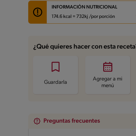
INFORMACIÓN NUTRICIONAL
174.6 kcal = 732kj /por porción
Carbohidratos
27.9 g
Energía
174.6 kcal
¿Qué quieres hacer con esta receta
Grasas
3.1 g
Fibra
1.3 g
Proteína
9.9 g
Grasas saturadas
1.6 g
Sodio
50.4 mg
Azúcares
26.3 g
Agregar a mi
Guardarla
menú
Preguntas frecuentes