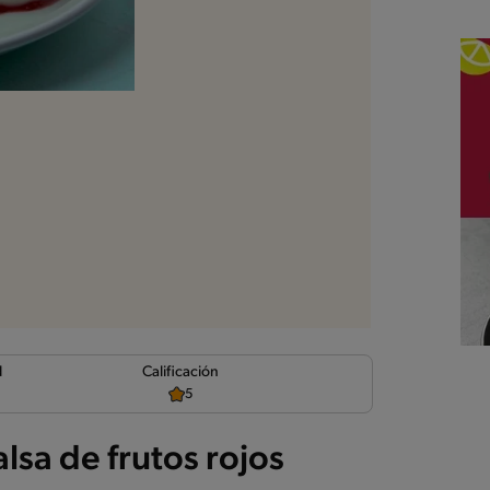
d
Calificación
5
lsa de frutos rojos