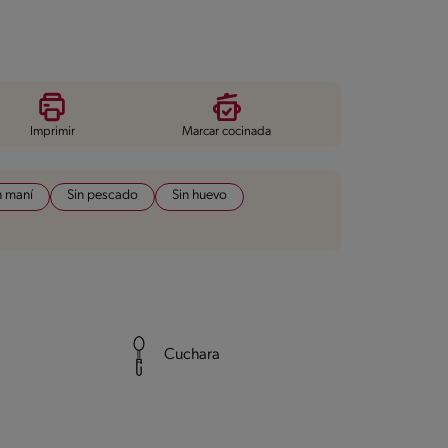
Imprimir
Marcar cocinada
n maní
Sin pescado
Sin huevo
Cuchara