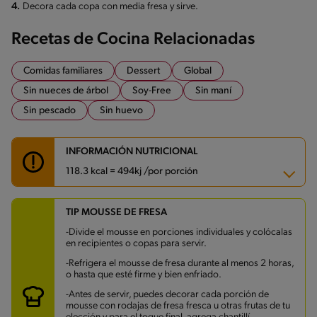
4.
Decora cada copa con media fresa y sirve.
Recetas de Cocina Relacionadas
Comidas familiares
Dessert
Global
Sin nueces de árbol
Soy-Free
Sin maní
Sin pescado
Sin huevo
INFORMACIÓN NUTRICIONAL
118.3 kcal = 494kj /por porción
TIP MOUSSE DE FRESA
Carbohidratos
14.5 g
Energía
118.3 kcal
-Divide el mousse en porciones individuales y colócalas
Grasas
5.8 g
en recipientes o copas para servir.
Fibra
0.6 g
Proteína
1.7 g
-Refrigera el mousse de fresa durante al menos 2 horas,
Grasas saturadas
3.1 g
o hasta que esté firme y bien enfriado.
Sodio
38.5 mg
-Antes de servir, puedes decorar cada porción de
Azúcares
13.6 g
mousse con rodajas de fresa fresca u otras frutas de tu