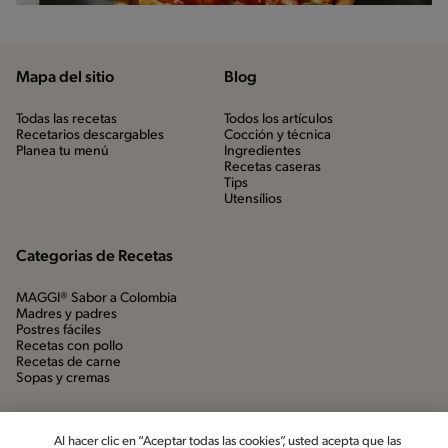
Mapa del sitio
Blog
Todas las recetas
Todos los artículos
Recetarios descargables
Cocción y técnica
Planea tu menú
Ingredientes
Recetas caseras
Tips
Utensílios
Categorias de Recetas
MAGGI® Sabor a Colombia
Madres y padres
Postres fáciles
Recetas con pollo
Recetas de carne
Sopas y cremas
Al hacer clic en “Aceptar todas las cookies”, usted acepta que las