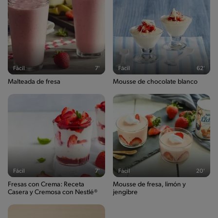
Fácil
7'
Fácil
62'
Malteada de fresa
Mousse de chocolate blanco
Fácil
7'
Fácil
20'
Fresas con Crema: Receta
Mousse de fresa, limón y
Casera y Cremosa con Nestlé®
jengibre