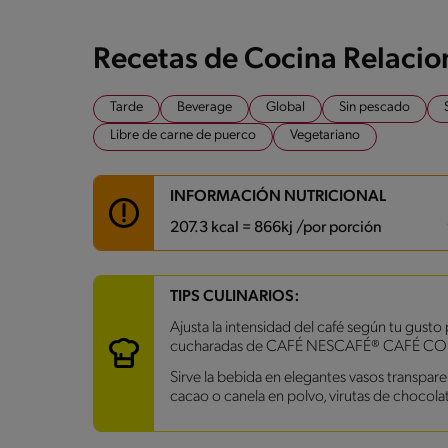
Recetas de Cocina Relaci
Tarde
Beverage
Global
Sin pescado
Libre de carne de puerco
Vegetariano
INFORMACIÓN NUTRICIONAL
207.3 kcal = 866kj /por porción
Carbohidratos
33.9 g
TIPS CULINARIOS:
Energía
207.3 kcal
Ajusta la intensidad del café según tu gusto
Grasas
6.1 g
cucharadas de CAFÉ NESCAFÉ® CAFÉ CON 
Fibra
0.8 g
Proteína
7.9 g
Sirve la bebida en elegantes vasos transpar
Grasas saturadas
3.2 g
cacao o canela en polvo, virutas de chocola
Sodio
133.3 mg
Azúcares
20.2 g