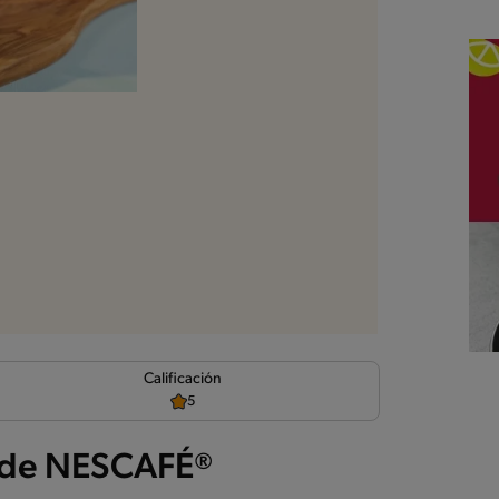
d
Calificación
5
 de NESCAFÉ®