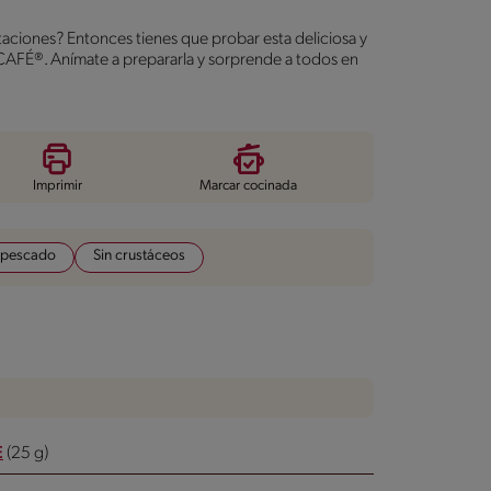
ntaciones? Entonces tienes que probar esta deliciosa y
AFÉ®. Anímate a prepararla y sorprende a todos en
Imprimir
Marcar cocinada
 pescado
Sin crustáceos
E
(25 g)