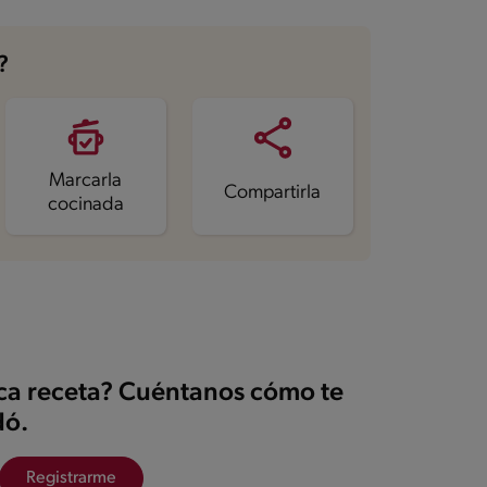
?
Marcarla
Compartirla
cocinada
ica receta? Cuéntanos cómo te
ó.
Registrarme