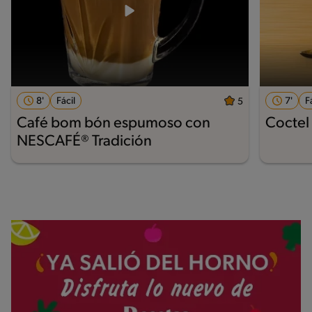
8'
Fácil
7'
F
5
Café bom bón espumoso con
Coctel 
NESCAFÉ® Tradición