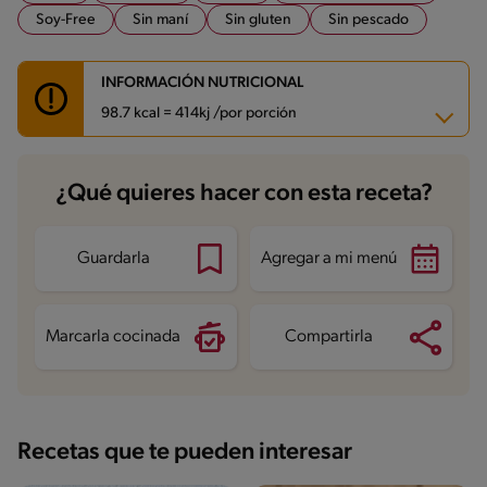
Soy-Free
Sin maní
Sin gluten
Sin pescado
INFORMACIÓN NUTRICIONAL
98.7 kcal = 414kj /por porción
Carbohidratos
19.1 g
¿Qué quieres hacer con esta receta?
Energía
98.7 kcal
Grasas
0.2 g
Fibra
0.4 g
Proteína
5.1 g
Guardarla
Agregar a mi menú
Grasas saturadas
0.1 g
Sodio
62.7 mg
Azúcares
9.4 g
Marcarla cocinada
Compartirla
Recetas que te pueden interesar