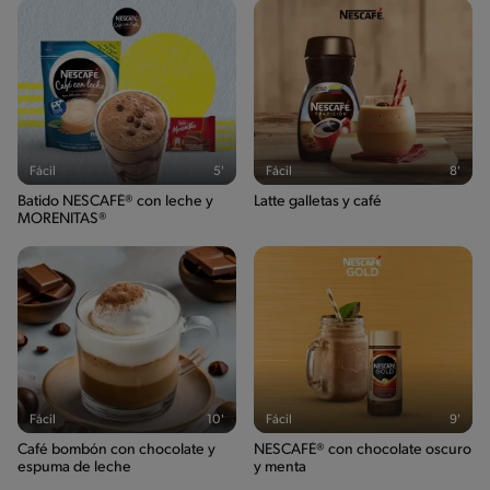
Fácil
5'
Fácil
8'
Batido NESCAFÉ® con leche y
Latte galletas y café
MORENITAS®
Fácil
10'
Fácil
9'
Café bombón con chocolate y
NESCAFÉ® con chocolate oscuro
espuma de leche
y menta